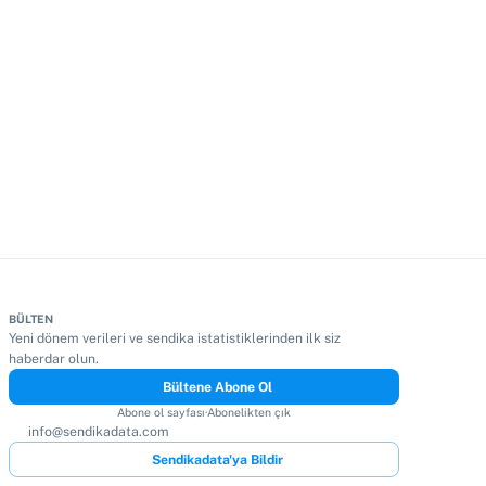
BÜLTEN
Yeni dönem verileri ve sendika istatistiklerinden ilk siz
haberdar olun.
Bültene Abone Ol
Abone ol sayfası
·
Abonelikten çık
info@sendikadata.com
Sendikadata'ya Bildir