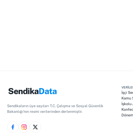
VERILE
Sendika
Data
İşçi Se
Kamu S
İşkolu
Sendikaların üye sayıları T.C. Çalışma ve Sosyal Güvenlik
Konfed
Bakanlığı'nın resmi verilerinden derlenmiştir.
Dönem 