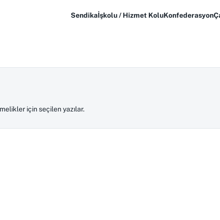
Sendika
İşkolu / Hizmet Kolu
Konfederasyon
Ç
likler için seçilen yazılar.