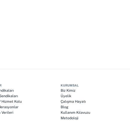
R
KURUMSAL
ndikaları
Biz Kimiz
endikaları
Üyelik
 / Hizmet Kolu
Çalışma Hayatı
erasyonlar
Blog
Verileri
Kullanım Kılavuzu
Metodoloji