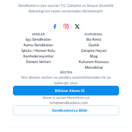
Sendikaların üye sayıları T.C. Çalışma ve Sosyal Güvenlik
Bakanlığı'nın resmi verilerinden derlenmiştir.
VERILER
KURUMSAL
İşçi Sendikaları
Biz Kimiz
Kamu Sendikaları
Üyelik
İşkolu / Hizmet Kolu
Çalışma Hayatı
Konfederasyonlar
Blog
Dönem Verileri
Kullanım Kılavuzu
Metodoloji
BÜLTEN
Yeni dönem verileri ve sendika istatistiklerinden ilk siz
haberdar olun.
Bültene Abone Ol
Abone ol sayfası
·
Abonelikten çık
info@sendikadata.com
Sendikadata'ya Bildir