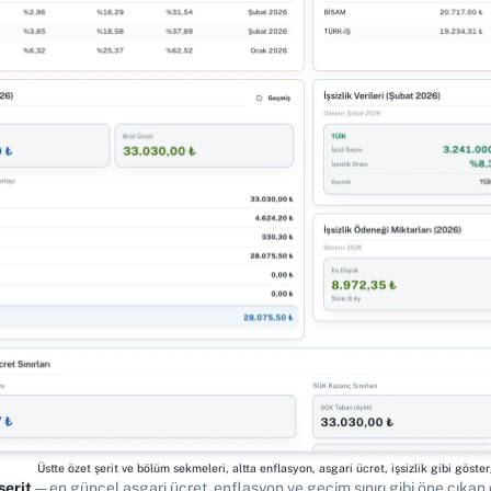
Üstte özet şerit ve bölüm sekmeleri, altta enflasyon, asgari ücret, işsizlik gibi gösterg
şerit
— en güncel asgari ücret, enflasyon ve geçim sınırı gibi öne çıkan 