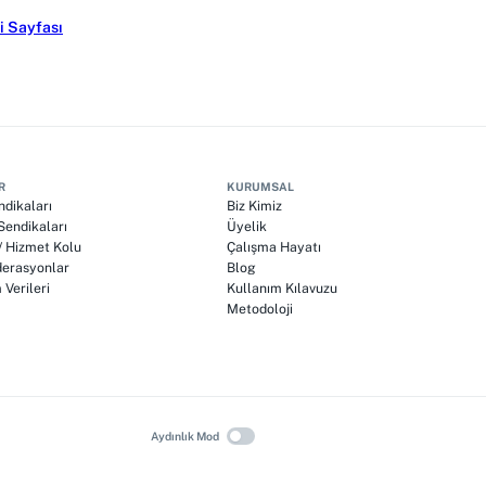
i Sayfası
R
KURUMSAL
ndikaları
Biz Kimiz
endikaları
Üyelik
 / Hizmet Kolu
Çalışma Hayatı
erasyonlar
Blog
Verileri
Kullanım Kılavuzu
Metodoloji
Aydınlık Mod