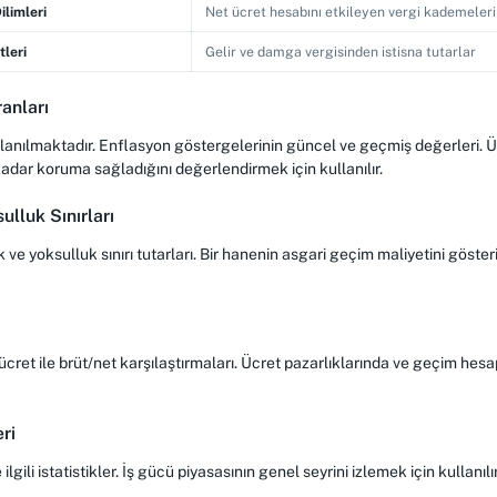
ilimleri
Net ücret hesabını etkileyen vergi kademeleri
tleri
Gelir ve damga vergisinden istisna tutarlar
anları
llanılmaktadır. Enflasyon göstergelerinin güncel ve geçmiş değerleri. Üc
kadar koruma sağladığını değerlendirmek için kullanılır.
ulluk Sınırları
ve yoksulluk sınırı tutarları. Bir hanenin asgari geçim maliyetini gösteri
cret ile brüt/net karşılaştırmaları. Ücret pazarlıklarında ve geçim hes
eri
e ilgili istatistikler. İş gücü piyasasının genel seyrini izlemek için kullanılır