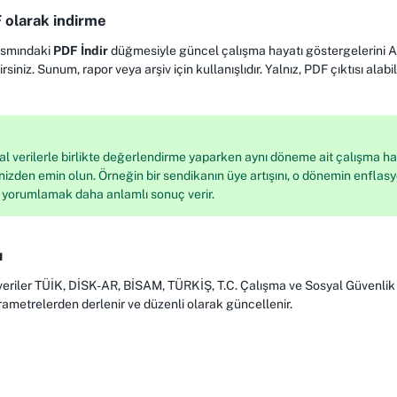
 olarak indirme
ısmındaki
PDF İndir
düğmesiyle güncel çalışma hayatı göstergelerini A
irsiniz. Sunum, rapor veya arşiv için kullanışlıdır. Yalnız, PDF çıktısı ala
l verilerle birlikte değerlendirme yaparken aynı döneme ait çalışma ha
nizden emin olun. Örneğin bir sendikanın üye artışını, o dönemin enflasy
e yorumlamak daha anlamlı sonuç verir.
ı
eriler TÜİK, DİSK-AR, BİSAM, TÜRKİŞ, T.C. Çalışma ve Sosyal Güvenlik B
rametrelerden derlenir ve düzenli olarak güncellenir.