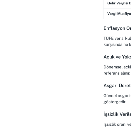
Gelir Vergisi D
Vergi Muafiye
Enflasyon Or
TÜFE verisi ku
karşısında ne 
Açlık ve Yoks
Dönemsel açlık 
referans alınır.
Asgari Ücret
Güncel asgari ü
göstergedir.
İşsizlik Veril
İşsizlik oranı v