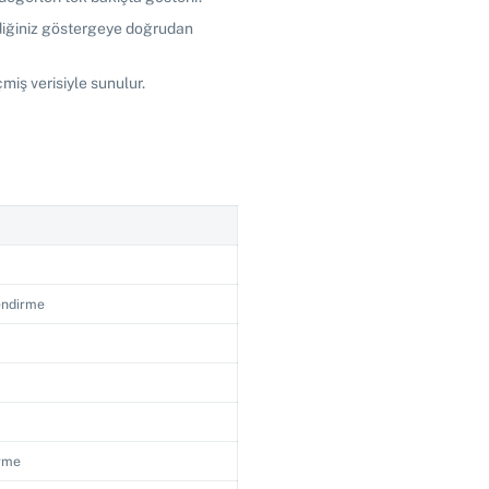
tediğiniz göstergeye doğrudan
miş verisiyle sunulur.
lendirme
örme