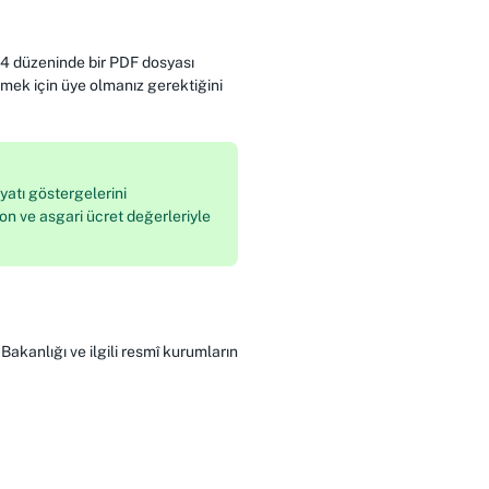
4 düzeninde bir PDF dosyası
bilmek için üye olmanız gerektiğini
yatı göstergelerini
on ve asgari ücret değerleriyle
akanlığı ve ilgili resmî kurumların