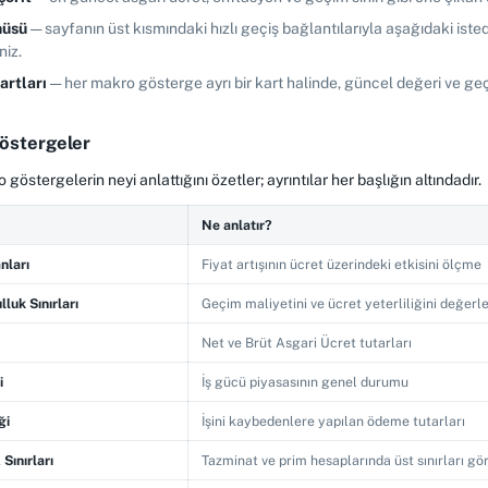
nüsü
— sayfanın üst kısmındaki hızlı geçiş bağlantılarıyla aşağıdaki is
niz.
artları
— her makro gösterge ayrı bir kart halinde, güncel değeri ve geç
östergeler
 göstergelerin neyi anlattığını özetler; ayrıntılar her başlığın altındadır.
Ne anlatır?
nları
Fiyat artışının ücret üzerindeki etkisini ölçme
lluk Sınırları
Geçim maliyetini ve ücret yeterliliğini değer
Net ve Brüt Asgari Ücret tutarları
i
İş gücü piyasasının genel durumu
ği
İşini kaybedenlere yapılan ödeme tutarları
Sınırları
Tazminat ve prim hesaplarında üst sınırları g