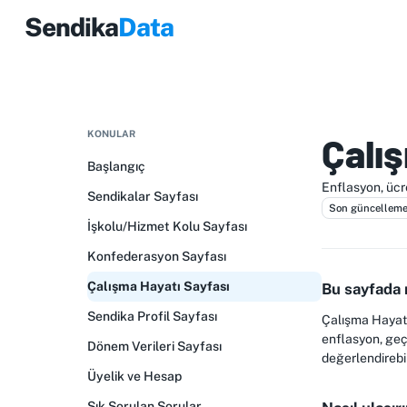
Sendika
Data
KONULAR
Çalı
Başlangıç
Enflasyon, ücr
Sendikalar Sayfası
Son güncelleme
İşkolu/Hizmet Kolu Sayfası
Konfederasyon Sayfası
Çalışma Hayatı Sayfası
Bu sayfada 
Sendika Profil Sayfası
Çalışma Hayatı 
enflasyon, geçi
Dönem Verileri Sayfası
değerlendirebil
Üyelik ve Hesap
Sık Sorulan Sorular