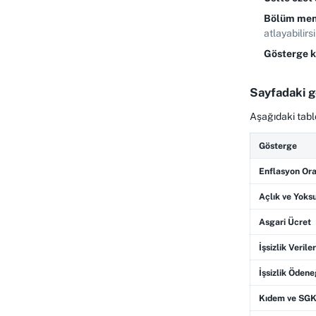
Bölüm me
atlayabilirsi
Gösterge k
Sayfadaki g
Aşağıdaki tablo
Gösterge
Enflasyon Ora
Açlık ve Yoksu
Asgari Ücret
İşsizlik Veriler
İşsizlik Ödene
Kıdem ve SGK 