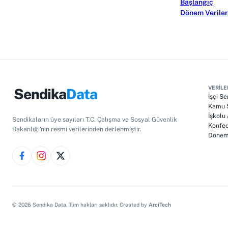
Başlangıç
Dönem Veriler
VERILE
Sendika
Data
İşçi Se
Kamu S
İşkolu
Sendikaların üye sayıları T.C. Çalışma ve Sosyal Güvenlik
Konfed
Bakanlığı'nın resmi verilerinden derlenmiştir.
Dönem 
©
2026
Sendika Data. Tüm hakları saklıdır. Created by
ArciTech