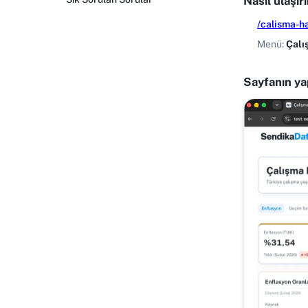
Nasıl ulaşır
/calisma-h
Menü:
Çalı
Sayfanın ya