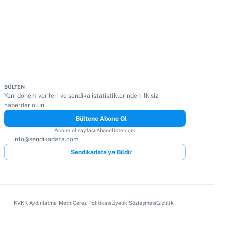
BÜLTEN
Yeni dönem verileri ve sendika istatistiklerinden ilk siz
haberdar olun.
Bültene Abone Ol
Abone ol sayfası
·
Abonelikten çık
info@sendikadata.com
Sendikadata'ya Bildir
KVKK Aydınlatma Metni
Çerez Politikası
Üyelik Sözleşmesi
Gizlilik