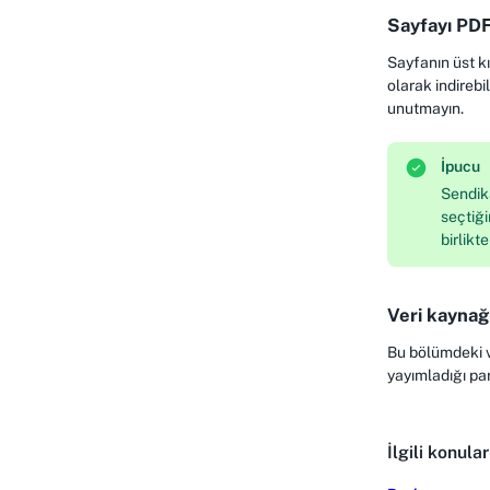
Sayfayı PDF
Sayfanın üst k
olarak indirebil
unutmayın.
İpucu
Sendika
seçtiği
birlikt
Veri kaynağ
Bu bölümdeki v
yayımladığı pa
İlgili konular