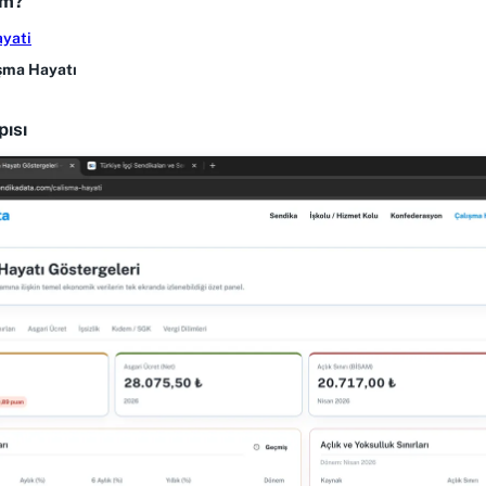
ım?
ayati
şma Hayatı
pısı