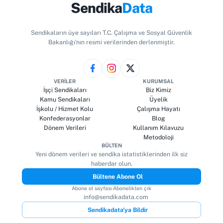
Sendika
Data
Sendikaların üye sayıları T.C. Çalışma ve Sosyal Güvenlik
Bakanlığı'nın resmi verilerinden derlenmiştir.
VERILER
KURUMSAL
İşçi Sendikaları
Biz Kimiz
Kamu Sendikaları
Üyelik
İşkolu / Hizmet Kolu
Çalışma Hayatı
Konfederasyonlar
Blog
Dönem Verileri
Kullanım Kılavuzu
Metodoloji
BÜLTEN
Yeni dönem verileri ve sendika istatistiklerinden ilk siz
haberdar olun.
Bültene Abone Ol
Abone ol sayfası
·
Abonelikten çık
info@sendikadata.com
Sendikadata'ya Bildir