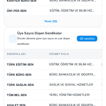
BÜRO, BANKACILIK VE SİGORTACILIK HİZMETLERİ
KARİYER BÜRO-SEN
EĞİTİM, ÖĞRETİM VE BİLİM HİZMETLERİ
ÜNİ-PER-SEN
Tümü (20)
Üye Sayısı Düşen Sendikalar
20 sendika
Önceki döneme göre üye sayısı en çok düşen
sendikalar
SENDIKA ADI
HIZMET KOLU
EĞİTİM, ÖĞRETİM VE BİLİM HİZMETLERİ
23
TÜRK EĞİTİM-SEN
BÜRO, BANKACILIK VE SİGORTACILIK HİZMETLERİ
8
TÜRK BÜRO-SEN
SAĞLIK VE SOSYAL HİZMETLER
12
TÜRK SAĞLIK-SEN
YEREL YÖNETİM HİZMETLERİ
3
TÜM BEL-SEN
BÜRO, BANKACILIK VE SİGORTACILIK HİZMETLERİ
1
ADALET SEN