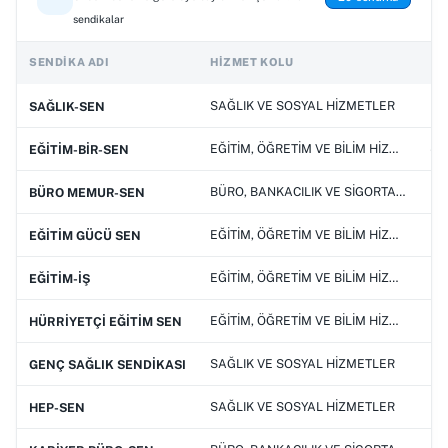
sendikalar
SENDIKA ADI
HIZMET KOLU
SAĞLIK VE SOSYAL HİZMETLER
29
SAĞLIK-SEN
EĞİTİM, ÖĞRETİM VE BİLİM HİZMETLERİ
44
EĞİTİM-BİR-SEN
BÜRO, BANKACILIK VE SİGORTACILIK HİZMETLERİ
12
BÜRO MEMUR-SEN
EĞİTİM, ÖĞRETİM VE BİLİM HİZMETLERİ
1
EĞİTİM GÜCÜ SEN
EĞİTİM, ÖĞRETİM VE BİLİM HİZMETLERİ
15
EĞİTİM-İŞ
EĞİTİM, ÖĞRETİM VE BİLİM HİZMETLERİ
3
HÜRRİYETÇİ EĞİTİM SEN
SAĞLIK VE SOSYAL HİZMETLER
5
GENÇ SAĞLIK SENDİKASI
SAĞLIK VE SOSYAL HİZMETLER
2
HEP-SEN