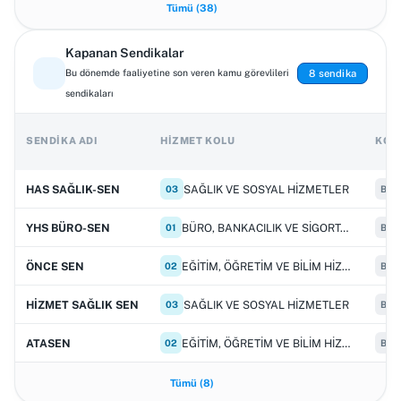
Tümü (38)
Kapanan Sendikalar
8 sendika
Bu dönemde faaliyetine son veren kamu görevlileri
sendikaları
SENDIKA ADI
HIZMET KOLU
KON
SAĞLIK VE SOSYAL HİZMETLER
HAS SAĞLIK-SEN
03
Bağı
BÜRO, BANKACILIK VE SİGORTACILIK HİZMETLERİ
YHS BÜRO-SEN
01
Bağı
EĞİTİM, ÖĞRETİM VE BİLİM HİZMETLERİ
ÖNCE SEN
02
Bağı
SAĞLIK VE SOSYAL HİZMETLER
HİZMET SAĞLIK SEN
03
Bağı
EĞİTİM, ÖĞRETİM VE BİLİM HİZMETLERİ
ATASEN
02
Bağı
Tümü (8)