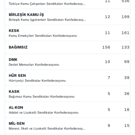
11
536.1
Türkiye Kamu Çalışanları Sendikaları Konfederasyonu
BİRLEŞİK KAMU-İŞ
12
199.8
Birleşik Kamu İşgörenleri Sendikaları Konfederasyonu
KESK
11
161.5
Kamu Emekçileri Sendikaları Konfederasyonu
BAĞIMSIZ
156
133.0
DMK
10
99.6
Devlet Memurları Konfederasyonu
HÜR SEN
7
39.1
Hürriyetçi Sendikalar Konfederasyonu
KASK
5
36.5
Bağımsız Kamu Sendikaları Konfederasyonu
AL-KON
5
16.8
Adalet ve Liyakatli Sendikalar Konfederasyonu
MİL-SEN
9
15.1
Manevi, İlkeli ve Liyakatli Sendikalar Konfederasyonu