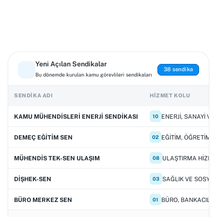
Anadolu Eksen Kamu Çalışanları Sendikaları Konfederasyonu
TÜM KAMU-SEN
5
4
Tüm Kamu Çalışanları Sendikaları Konfederasyonu
Yeni Açılan Sendikalar
38 sendika
Bu dönemde kurulan kamu görevlileri sendikaları
SENDIKA ADI
HIZMET KOLU
KAMU MÜHENDİSLERİ ENERJİ SENDİKASI
10
DEMEÇ EĞİTİM SEN
02
ULAŞTIRMA HİZME
MÜHENDİS TEK-SEN ULAŞIM
08
SAĞLIK VE SOSYA
DİŞHEK-SEN
03
BÜRO MERKEZ SEN
01