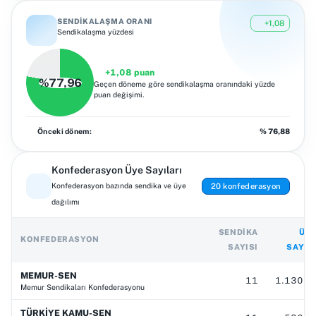
SENDIKALAŞMA ORANI
+1,08
Sendikalaşma yüzdesi
+
1,08
puan
%
77,96
Geçen döneme göre sendikalaşma oranındaki yüzde
puan değişimi.
Önceki dönem
:
% 76,88
Konfederasyon Üye Sayıları
20 konfederasyon
Konfederasyon bazında sendika ve üye
dağılımı
SENDIKA
ÜY
KONFEDERASYON
SAYISI
SAYIS
MEMUR-SEN
11
1.130.0
Memur Sendikaları Konfederasyonu
TÜRKİYE KAMU-SEN