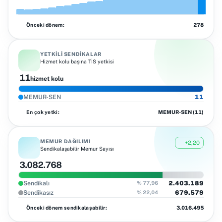
Önceki dönem
:
278
YETKILI SENDIKALAR
Hizmet kolu başına TİS yetkisi
11
hizmet kolu
MEMUR-SEN
11
En çok yetki
:
MEMUR-SEN (11)
MEMUR DAĞILIMI
+2,20
Sendikalaşabilir Memur Sayısı
3.082.768
Sendikalı
2.403.189
% 77,96
Sendikasız
679.579
% 22,04
Önceki dönem sendikalaşabilir
:
3.016.495