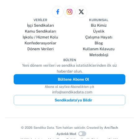
VERILER
KURUMSAL
İşçi Sendikaları
Biz Kimiz
Kamu Sendikaları
Üyelik
İşkolu / Hizmet Kolu
Çalışma Hayatı
Konfederasyonlar
Blog
Dönem Verileri
Kullanım Kılavuzu
Metodoloji
BÜLTEN
Yeni dönem verileri ve sendika istatistiklerinden ilk siz
haberdar olun.
Bültene Abone Ol
Abone ol sayfası
·
Abonelikten çık
info@sendikadata.com
Sendikadata'ya Bildir
©
2026
Sendika Data. Tüm hakları saklıdır. Created by
ArciTech
Aydınlık Mod