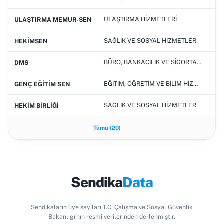
ULAŞTIRMA HİZMETLERİ
ULAŞTIRMA MEMUR-SEN
SAĞLIK VE SOSYAL HİZMETLER
1
HEKİMSEN
BÜRO, BANKACILIK VE SİGORTACILIK HİZMETLERİ
1
DMS
EĞİTİM, ÖĞRETİM VE BİLİM HİZMETLERİ
GENÇ EĞİTİM SEN
SAĞLIK VE SOSYAL HİZMETLER
2
HEKİM BİRLİĞİ
Tümü (20)
Sendika
Data
Sendikaların üye sayıları T.C. Çalışma ve Sosyal Güvenlik
Bakanlığı'nın resmi verilerinden derlenmiştir.