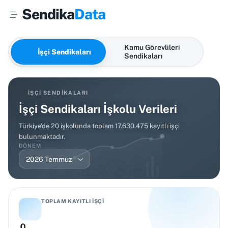
Sendika
Data
Kamu Görevlileri
İşçi Sendikaları
Sendikaları
İŞÇI SENDIKALARI
İşçi Sendikaları İşkolu Verileri
Türkiye'de 20 işkolunda toplam 17.630.475 kayıtlı işçi
bulunmaktadır.
DÖNEM
2026 Temmuz
TOPLAM KAYITLI İŞÇI
0