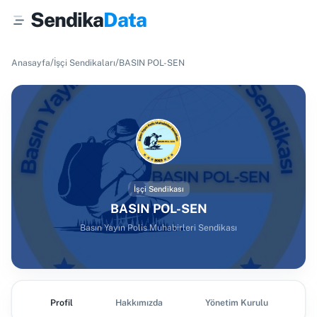
Sendika
Data
/
/
Anasayfa
İşçi Sendikaları
BASIN POL-SEN
İşçi Sendikası
BASIN POL-SEN
Basın Yayın Polis Muhabirleri Sendikası
Profil
Hakkımızda
Yönetim Kurulu
Ş