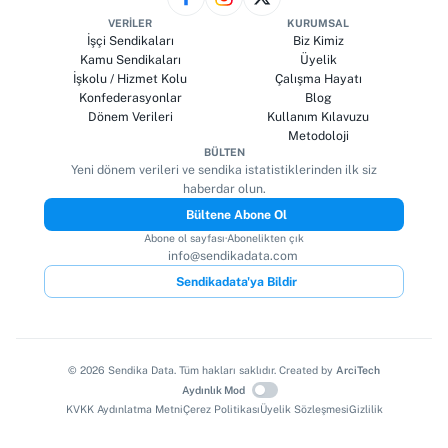
VERILER
KURUMSAL
İşçi Sendikaları
Biz Kimiz
Kamu Sendikaları
Üyelik
İşkolu / Hizmet Kolu
Çalışma Hayatı
Konfederasyonlar
Blog
Dönem Verileri
Kullanım Kılavuzu
Metodoloji
BÜLTEN
Yeni dönem verileri ve sendika istatistiklerinden ilk siz
haberdar olun.
Bültene Abone Ol
Abone ol sayfası
·
Abonelikten çık
info@sendikadata.com
Sendikadata'ya Bildir
©
2026
Sendika Data. Tüm hakları saklıdır. Created by
ArciTech
Aydınlık Mod
KVKK Aydınlatma Metni
Çerez Politikası
Üyelik Sözleşmesi
Gizlilik