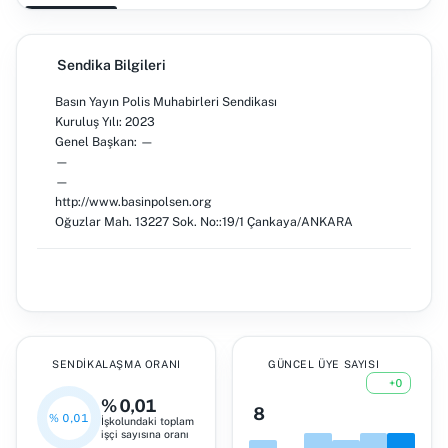
Sendika Bilgileri
Basın Yayın Polis Muhabirleri Sendikası
Kuruluş Yılı: 2023
Genel Başkan: —
—
—
http://www.basinpolsen.org
Oğuzlar Mah. 13227 Sok. No::19/1 Çankaya/ANKARA
SENDIKALAŞMA ORANI
GÜNCEL ÜYE SAYISI
+0
% 0,01
8
% 0,01
İşkolundaki toplam
işçi sayısına oranı