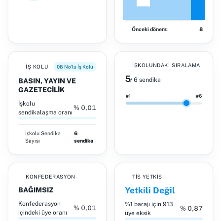
Önceki dönem:
8
İŞKOLUNDAKI SIRALAMA
İŞ KOLU
08 No'lu İş Kolu
5
/ 6 sendika
BASIN, YAYIN VE
GAZETECİLİK
#1
#6
İşkolu
% 0,01
sendikalaşma oranı
İşkolu
Sendika
6
Sayısı
sendika
KONFEDERASYON
TİS YETKISI
Yetkili Değil
BAĞIMSIZ
Konfederasyon
%1 barajı için 913
% 0,01
% 0,87
içindeki üye oranı
üye eksik