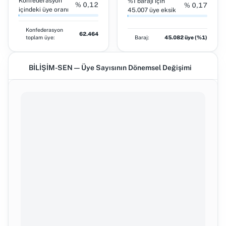
Konfederasyon
%1 barajı için
% 0,12
% 0,17
içindeki üye oranı
45.007 üye eksik
Konfederasyon
62.464
toplam üye:
Baraj:
45.082 üye (%1)
BİLİŞİM-SEN — Üye Sayısının Dönemsel Değişimi