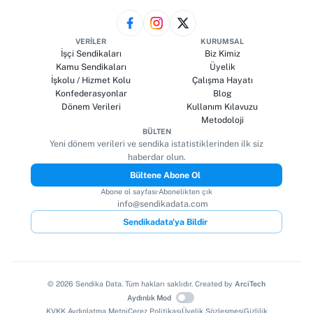
VERILER
KURUMSAL
İşçi Sendikaları
Biz Kimiz
Kamu Sendikaları
Üyelik
İşkolu / Hizmet Kolu
Çalışma Hayatı
Konfederasyonlar
Blog
Dönem Verileri
Kullanım Kılavuzu
Metodoloji
BÜLTEN
Yeni dönem verileri ve sendika istatistiklerinden ilk siz
haberdar olun.
Bültene Abone Ol
Abone ol sayfası
·
Abonelikten çık
info@sendikadata.com
Sendikadata'ya Bildir
©
2026
Sendika Data. Tüm hakları saklıdır. Created by
ArciTech
Aydınlık Mod
KVKK Aydınlatma Metni
Çerez Politikası
Üyelik Sözleşmesi
Gizlilik