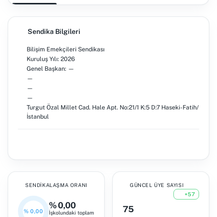
Sendika Bilgileri
Bilişim Emekçileri Sendikası
Kuruluş Yılı: 2026
Genel Başkan: —
—
—
—
Turgut Özal Millet Cad. Hale Apt. No:21/1 K:5 D:7 Haseki-Fatih/
İstanbul
SENDIKALAŞMA ORANI
GÜNCEL ÜYE SAYISI
+57
% 0,00
75
% 0,00
İşkolundaki toplam