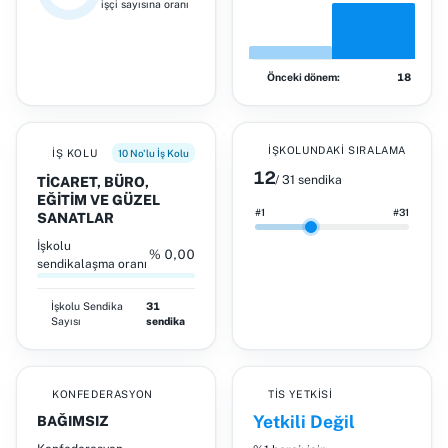
işçi sayısına oranı
Önceki dönem:
18
İŞKOLUNDAKI SIRALAMA
İŞ KOLU
10 No'lu İş Kolu
12
/ 31 sendika
TİCARET, BÜRO,
EĞİTİM VE GÜZEL
#1
#31
SANATLAR
İşkolu
% 0,00
sendikalaşma oranı
İşkolu
Sendika
31
Sayısı
sendika
KONFEDERASYON
TİS YETKISI
Yetkili Değil
BAĞIMSIZ