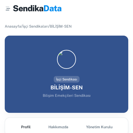
Sendika
Data
/
/
Anasayfa
İşçi Sendikaları
BİLİŞİM-SEN
İşçi Sendikası
BİLİŞİM-SEN
Bilişim Emekçileri Sendikası
Profil
Hakkımızda
Yönetim Kurulu
Ş