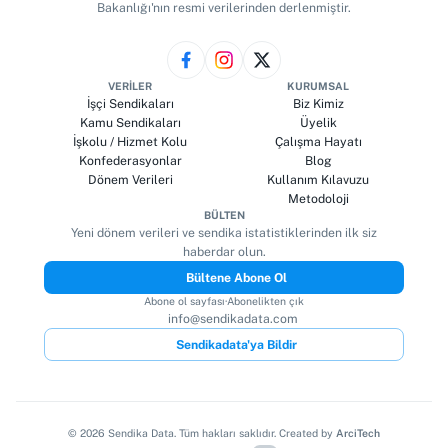
Bakanlığı'nın resmi verilerinden derlenmiştir.
VERILER
KURUMSAL
İşçi Sendikaları
Biz Kimiz
Kamu Sendikaları
Üyelik
İşkolu / Hizmet Kolu
Çalışma Hayatı
Konfederasyonlar
Blog
Dönem Verileri
Kullanım Kılavuzu
Metodoloji
BÜLTEN
Yeni dönem verileri ve sendika istatistiklerinden ilk siz
haberdar olun.
Bültene Abone Ol
Abone ol sayfası
·
Abonelikten çık
info@sendikadata.com
Sendikadata'ya Bildir
©
2026
Sendika Data. Tüm hakları saklıdır. Created by
ArciTech