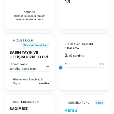
13
Yakında
Hizmet kolundaki toplam
memur sayısına oranı
HIZMET KOLU
HIZMET KOLUNDAKI
05 No'lu Hizmet Kolu
SIRALAMA
BASIN YAYIN VE
0
/ 10 sendika
İLETİŞİM HİZMETLERİ
Hizmet kolu
#1
#10
—
sendikalaşma oranı
Hizmet kolu
Sendika
10
Sayısı
sendika
KONFEDERASYON
SENDIKA TÜRÜ
Kamu
BAĞIMSIZ
Kamu