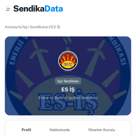
Sendika
Data
/
/
Anasayfa
İşçi Sendikaları
ES İŞ
İşçi Sendikası
ES İŞ
Enerji ve Santral İşçileri Sendikası
Profil
Hakkımızda
Yönetim Kurulu
Ş