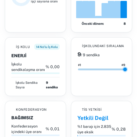
işçi sayısına oranı
Önceki dönem:
8
İŞKOLUNDAKI SIRALAMA
İŞ KOLU
14 No'lu İş Kolu
9
/ 9 sendika
ENERJİ
İşkolu
#1
#9
% 0,00
sendikalaşma oranı
İşkolu
Sendika
9
Sayısı
sendika
KONFEDERASYON
TİS YETKISI
Yetkili Değil
BAĞIMSIZ
Konfederasyon
%1 barajı için 2.835
% 0,01
% 0,28
içindeki üye oranı
üye eksik