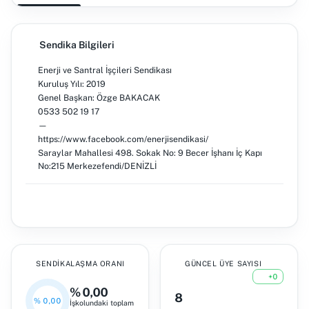
Sendika Bilgileri
Enerji ve Santral İşçileri Sendikası
Kuruluş Yılı: 2019
Genel Başkan: Özge BAKACAK
0533 502 19 17
—
https://www.facebook.com/enerjisendikasi/
Saraylar Mahallesi 498. Sokak No: 9 Becer İşhanı İç Kapı
No:215 Merkezefendi/DENİZLİ
SENDIKALAŞMA ORANI
GÜNCEL ÜYE SAYISI
+0
% 0,00
8
% 0,00
İşkolundaki toplam