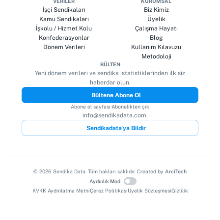
VERILER
KURUMSAL
İşçi Sendikaları
Biz Kimiz
Kamu Sendikaları
Üyelik
İşkolu / Hizmet Kolu
Çalışma Hayatı
Konfederasyonlar
Blog
Dönem Verileri
Kullanım Kılavuzu
Metodoloji
BÜLTEN
Yeni dönem verileri ve sendika istatistiklerinden ilk siz
haberdar olun.
Bültene Abone Ol
Abone ol sayfası
·
Abonelikten çık
info@sendikadata.com
Sendikadata'ya Bildir
©
2026
Sendika Data. Tüm hakları saklıdır. Created by
ArciTech
Aydınlık Mod
KVKK Aydınlatma Metni
Çerez Politikası
Üyelik Sözleşmesi
Gizlilik