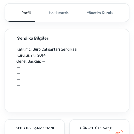
Profil
Hakkımızda
Yönetim Kurulu
Ş
Sendika Bilgileri
Katılımcı Büro Çalışanları Sendikası
Kuruluş Yılı: 2014
Genel Başkan: —
—
—
—
—
SENDIKALAŞMA ORANI
GÜNCEL ÜYE SAYISI
-25