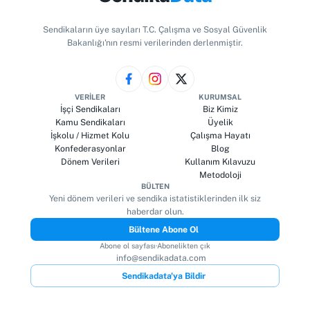
Sendikaların üye sayıları T.C. Çalışma ve Sosyal Güvenlik
Bakanlığı'nın resmi verilerinden derlenmiştir.
VERILER
KURUMSAL
İşçi Sendikaları
Biz Kimiz
Kamu Sendikaları
Üyelik
İşkolu / Hizmet Kolu
Çalışma Hayatı
Konfederasyonlar
Blog
Dönem Verileri
Kullanım Kılavuzu
Metodoloji
BÜLTEN
Yeni dönem verileri ve sendika istatistiklerinden ilk siz
haberdar olun.
Bültene Abone Ol
Abone ol sayfası
·
Abonelikten çık
info@sendikadata.com
Sendikadata'ya Bildir