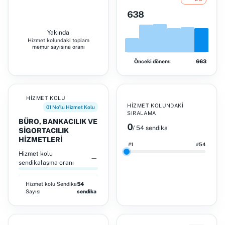
638
Yakında
Hizmet kolundaki toplam
memur sayısına oranı
Önceki dönem:
663
HIZMET KOLU
HIZMET KOLUNDAKI
01 No'lu Hizmet Kolu
SIRALAMA
BÜRO, BANKACILIK VE
0
/ 54 sendika
SİGORTACILIK
HİZMETLERİ
#1
#54
Hizmet kolu
—
sendikalaşma oranı
Hizmet kolu
Sendika
54
Sayısı
sendika