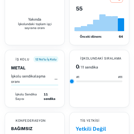
55
Yakında
İşkolundaki toplam işçi
sayısına oranı
Önceki dönem:
64
İŞKOLUNDAKI SIRALAMA
İŞ KOLU
12 No'lu İş Kolu
0
/ 11 sendika
METAL
İşkolu sendikalaşma
#1
#11
—
oranı
İşkolu
Sendika
11
Sayısı
sendika
KONFEDERASYON
TİS YETKISI
Yetkili Değil
BAĞIMSIZ