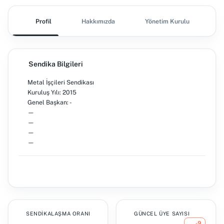
Profil
Hakkımızda
Yönetim Kurulu
Ş
Sendika Bilgileri
Metal İşçileri Sendikası
Kuruluş Yılı: 2015
Genel Başkan: -
—
—
—
—
SENDIKALAŞMA ORANI
GÜNCEL ÜYE SAYISI
-9