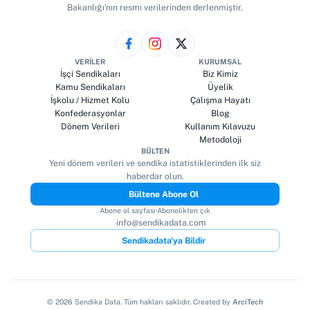
Bakanlığı'nın resmi verilerinden derlenmiştir.
VERILER
KURUMSAL
İşçi Sendikaları
Biz Kimiz
Kamu Sendikaları
Üyelik
İşkolu / Hizmet Kolu
Çalışma Hayatı
Konfederasyonlar
Blog
Dönem Verileri
Kullanım Kılavuzu
Metodoloji
BÜLTEN
Yeni dönem verileri ve sendika istatistiklerinden ilk siz
haberdar olun.
Bültene Abone Ol
Abone ol sayfası
·
Abonelikten çık
info@sendikadata.com
Sendikadata'ya Bildir
©
2026
Sendika Data. Tüm hakları saklıdır. Created by
ArciTech