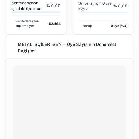
Konfederasyon
%1 barajı için 0 üye
% 0,00
% 0,00
içindeki üye oranı
eksik
Konfederasyon
62.464
toplam üye:
Baraj:
0 üye (%1)
METAL İŞÇİLERİ SEN — Üye Sayısının Dönemsel
Değişimi