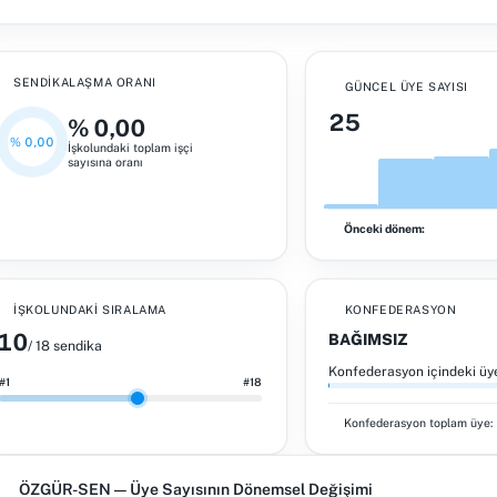
SENDIKALAŞMA ORANI
GÜNCEL ÜYE SAYISI
25
% 0,00
% 0,00
İşkolundaki toplam işçi
sayısına oranı
Önceki dönem:
İŞKOLUNDAKI SIRALAMA
KONFEDERASYON
10
BAĞIMSIZ
/ 18 sendika
Konfederasyon içindeki üy
#1
#18
Konfederasyon toplam üye:
ÖZGÜR-SEN — Üye Sayısının Dönemsel Değişimi