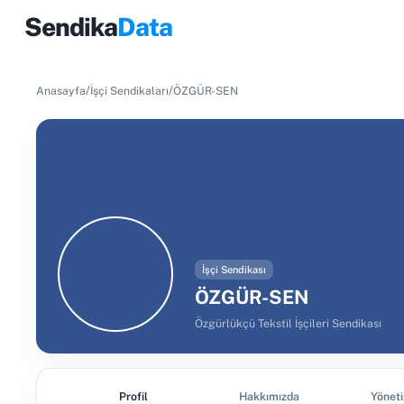
Sendika
Data
/
/
Anasayfa
İşçi Sendikaları
ÖZGÜR-SEN
İşçi Sendikası
ÖZGÜR-SEN
Özgürlükçü Tekstil İşçileri Sendikası
Profil
Hakkımızda
Yönet