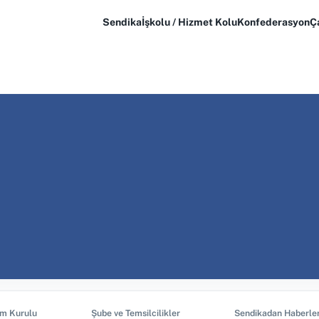
Sendika
İşkolu / Hizmet Kolu
Konfederasyon
Ç
im Kurulu
Şube ve Temsilcilikler
Sendikadan Haberle