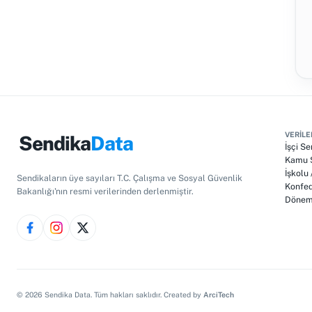
VERILE
Sendika
Data
İşçi Se
Kamu S
İşkolu
Sendikaların üye sayıları T.C. Çalışma ve Sosyal Güvenlik
Konfed
Bakanlığı'nın resmi verilerinden derlenmiştir.
Dönem 
©
2026
Sendika Data. Tüm hakları saklıdır. Created by
ArciTech