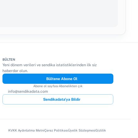
BÜLTEN
Yeni dönem verileri ve sendika istatistiklerinden ilk siz
haberdar olun.
Bültene Abone Ol
Abone ol sayfası
·
Abonelikten çık
info@sendikadata.com
Sendikadata'ya Bildir
KVKK Aydınlatma Metni
Çerez Politikası
Üyelik Sözleşmesi
Gizlilik