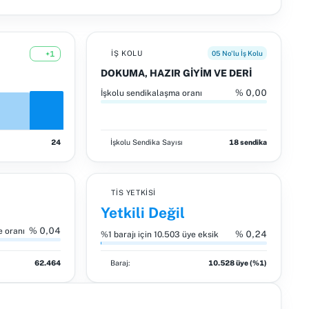
İŞ KOLU
05 No'lu İş Kolu
+1
DOKUMA, HAZIR GİYİM VE DERİ
% 0,00
İşkolu sendikalaşma oranı
24
İşkolu
Sendika Sayısı
18 sendika
TİS YETKISI
Yetkili Değil
% 0,04
e oranı
% 0,24
%1 barajı için 10.503 üye eksik
62.464
Baraj:
10.528 üye (%1)