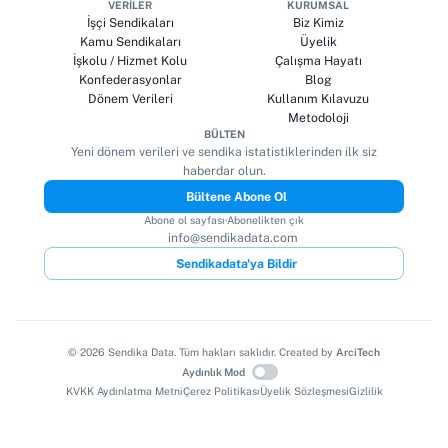
VERILER
KURUMSAL
İşçi Sendikaları
Biz Kimiz
Kamu Sendikaları
Üyelik
İşkolu / Hizmet Kolu
Çalışma Hayatı
Konfederasyonlar
Blog
Dönem Verileri
Kullanım Kılavuzu
Metodoloji
BÜLTEN
Yeni dönem verileri ve sendika istatistiklerinden ilk siz
haberdar olun.
Bültene Abone Ol
Abone ol sayfası
·
Abonelikten çık
info@sendikadata.com
Sendikadata'ya Bildir
©
2026
Sendika Data. Tüm hakları saklıdır. Created by
ArciTech
Aydınlık Mod
KVKK Aydınlatma Metni
Çerez Politikası
Üyelik Sözleşmesi
Gizlilik