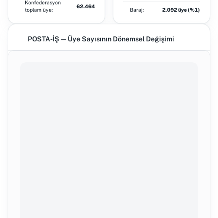
Konfederasyon
62.464
toplam üye:
Baraj:
2.092 üye (%1)
POSTA-İŞ — Üye Sayısının Dönemsel Değişimi