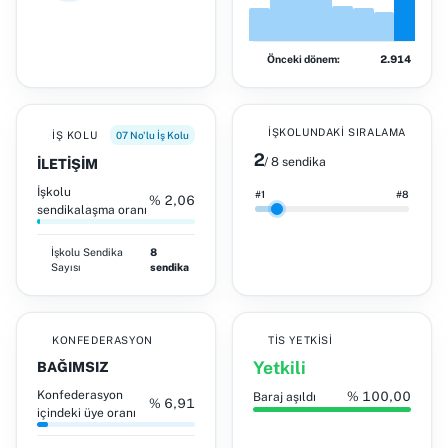
Önceki dönem:
2.914
İŞKOLUNDAKI SIRALAMA
İŞ KOLU
07 No'lu İş Kolu
2
/ 8 sendika
İLETİŞİM
İşkolu
#1
#8
% 2,06
sendikalaşma oranı
İşkolu
Sendika
8
Sayısı
sendika
KONFEDERASYON
TİS YETKISI
Yetkili
BAĞIMSIZ
Konfederasyon
% 100,00
Baraj aşıldı
% 6,91
içindeki üye oranı