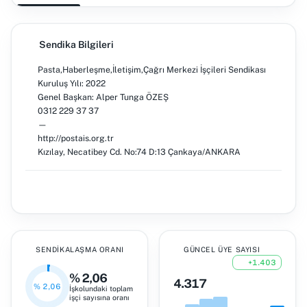
Sendika Bilgileri
Pasta,Haberleşme,İletişim,Çağrı Merkezi İşçileri Sendikası
Kuruluş Yılı: 2022
Genel Başkan: Alper Tunga ÖZEŞ
0312 229 37 37
—
http://postais.org.tr
Kızılay, Necatibey Cd. No:74 D:13 Çankaya/ANKARA
SENDIKALAŞMA ORANI
GÜNCEL ÜYE SAYISI
+1.403
% 2,06
4.317
% 2,06
İşkolundaki toplam
işçi sayısına oranı