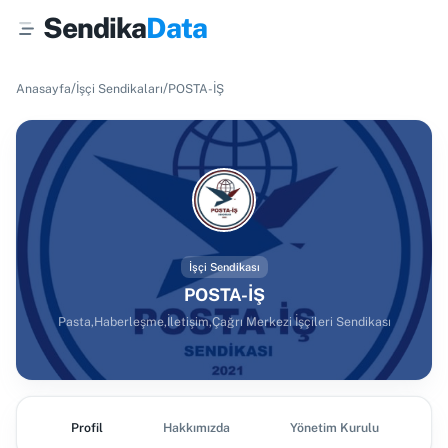
Sendika
Data
/
/
Anasayfa
İşçi Sendikaları
POSTA-İŞ
İşçi Sendikası
POSTA-İŞ
Pasta,Haberleşme,İletişim,Çağrı Merkezi İşçileri Sendikası
Profil
Hakkımızda
Yönetim Kurulu
Ş