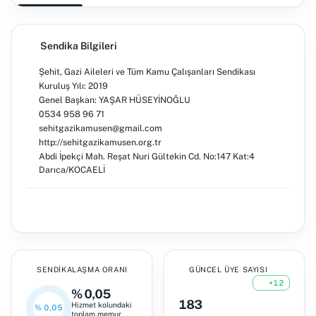
Sendika Bilgileri
Şehit, Gazi Aileleri ve Tüm Kamu Çalışanları Sendikası
Kuruluş Yılı: 2019
Genel Başkan: YAŞAR HÜSEYİNOĞLU
0534 958 96 71
sehitgazikamusen@gmail.com
http://sehitgazikamusen.org.tr
Abdi İpekçi Mah. Reşat Nuri Gültekin Cd. No:147 Kat:4
Darıca/KOCAELİ
SENDIKALAŞMA ORANI
GÜNCEL ÜYE SAYISI
+12
% 0,05
183
Hizmet kolundaki
% 0,05
toplam memur