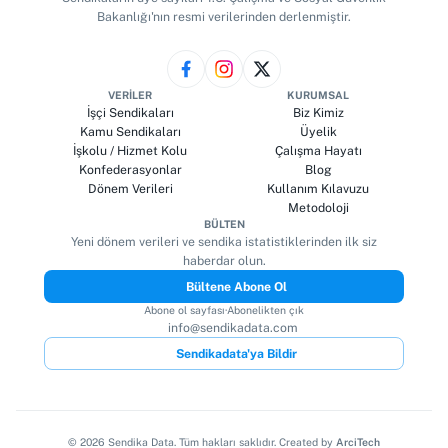
Bakanlığı'nın resmi verilerinden derlenmiştir.
VERILER
KURUMSAL
İşçi Sendikaları
Biz Kimiz
Kamu Sendikaları
Üyelik
İşkolu / Hizmet Kolu
Çalışma Hayatı
Konfederasyonlar
Blog
Dönem Verileri
Kullanım Kılavuzu
Metodoloji
BÜLTEN
Yeni dönem verileri ve sendika istatistiklerinden ilk siz
haberdar olun.
Bültene Abone Ol
Abone ol sayfası
·
Abonelikten çık
info@sendikadata.com
Sendikadata'ya Bildir
©
2026
Sendika Data. Tüm hakları saklıdır. Created by
ArciTech