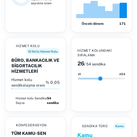
sayısına oranı
Önceki dönem:
171
HIZMET KOLU
HIZMET KOLUNDAKI
01 No'lu Hizmet Kolu
SIRALAMA
BÜRO, BANKACILIK VE
26
/ 54 sendika
SİGORTACILIK
HİZMETLERİ
#1
#54
Hizmet kolu
% 0,05
sendikalaşma oranı
Hizmet kolu
Sendika
54
Sayısı
sendika
KONFEDERASYON
SENDIKA TÜRÜ
Kamu
TÜM KAMU-SEN
Kamu