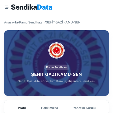
Sendika
Data
/
/
Anasayfa
Kamu Sendikaları
ŞEHİT GAZİ KAMU-SEN
Kamu Sendikası
ŞEHİT GAZİ KAMU-SEN
Şehit, Gazi Aileleri ve Tüm Kamu Çalışanları Sendikası
Profil
Hakkımızda
Yönetim Kurulu
Ş