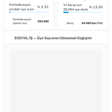
Konfederasyon
%1 barajı için
% 2,31
% 13,50
içindeki üye oranı
38.994 üye eksik
Konfederasyon
263.282
toplam üye:
Baraj:
45.082 üye (%1)
SOSYAL-İŞ — Üye Sayısının Dönemsel Değişimi