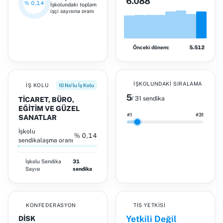
6.088
% 0,14
İşkolundaki toplam
işçi sayısına oranı
Önceki dönem:
5.512
İŞKOLUNDAKI SIRALAMA
İŞ KOLU
10 No'lu İş Kolu
5
/ 31 sendika
TİCARET, BÜRO,
EĞİTİM VE GÜZEL
#1
#31
SANATLAR
İşkolu
% 0,14
sendikalaşma oranı
İşkolu
Sendika
31
Sayısı
sendika
KONFEDERASYON
TİS YETKISI
Yetkili Değil
DİSK