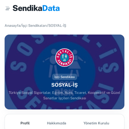
Sendika
Data
/
/
Anasayfa
İşçi Sendikaları
SOSYAL-İŞ
İşçi Sendikası
SOSYAL-İŞ
Türkiye Sosyal Sigortalar, Eğitim, Büro, Ticaret, Kooperatif ve Güzel
Sanatlar İşçileri Sendikası
Profil
Hakkımızda
Yönetim Kurulu
Ş