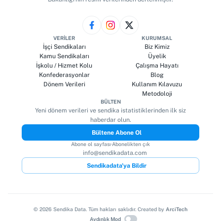
VERILER
KURUMSAL
İşçi Sendikaları
Biz Kimiz
Kamu Sendikaları
Üyelik
İşkolu / Hizmet Kolu
Çalışma Hayatı
Konfederasyonlar
Blog
Dönem Verileri
Kullanım Kılavuzu
Metodoloji
BÜLTEN
Yeni dönem verileri ve sendika istatistiklerinden ilk siz
haberdar olun.
Bültene Abone Ol
Abone ol sayfası
·
Abonelikten çık
info@sendikadata.com
Sendikadata'ya Bildir
©
2026
Sendika Data. Tüm hakları saklıdır. Created by
ArciTech
Aydınlık Mod