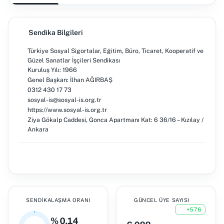
Sendika Bilgileri
Türkiye Sosyal Sigortalar, Eğitim, Büro, Ticaret, Kooperatif ve
Güzel Sanatlar İşçileri Sendikası
Kuruluş Yılı: 1966
Genel Başkan: İlhan AĞIRBAŞ
0312 430 17 73
sosyal-is@sosyal-is.org.tr
https://www.sosyal-is.org.tr
Ziya Gökalp Caddesi, Gonca Apartmanı Kat: 6 36/16 – Kızılay /
Ankara
SENDIKALAŞMA ORANI
GÜNCEL ÜYE SAYISI
+576
% 0,14