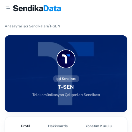
Sendika
Data
/
/
Anasayfa
İşçi Sendikaları
T-SEN
İşçi Sendikası
T-SEN
Telekomünikasyon Çalışanları Sendikası
Profil
Hakkımızda
Yönetim Kurulu
Ş