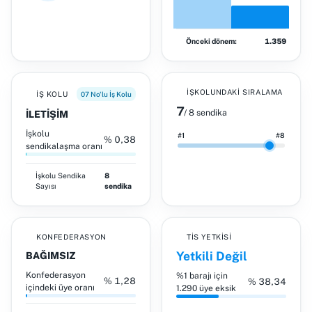
Önceki dönem:
1.359
İŞKOLUNDAKI SIRALAMA
İŞ KOLU
07 No'lu İş Kolu
7
/ 8 sendika
İLETİŞİM
İşkolu
#1
#8
% 0,38
sendikalaşma oranı
İşkolu
Sendika
8
Sayısı
sendika
KONFEDERASYON
TİS YETKISI
Yetkili Değil
BAĞIMSIZ
Konfederasyon
%1 barajı için
% 1,28
% 38,34
içindeki üye oranı
1.290 üye eksik