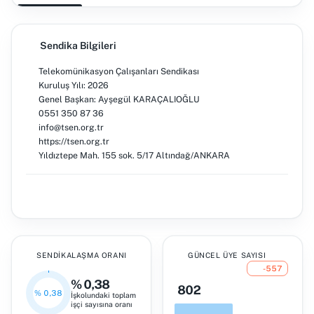
Sendika Bilgileri
Telekomünikasyon Çalışanları Sendikası
Kuruluş Yılı: 2026
Genel Başkan: Ayşegül KARAÇALIOĞLU
0551 350 87 36
info@tsen.org.tr
https://tsen.org.tr
Yıldıztepe Mah. 155 sok. 5/17 Altındağ/ANKARA
SENDIKALAŞMA ORANI
GÜNCEL ÜYE SAYISI
-557
% 0,38
802
% 0,38
İşkolundaki toplam
işçi sayısına oranı