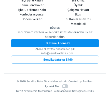
İşçi Sendikaları
Biz Kimiz
Kamu Sendikaları
Üyelik
İşkolu / Hizmet Kolu
Çalışma Hayatı
Konfederasyonlar
Blog
Dönem Verileri
Kullanım Kılavuzu
Metodoloji
BÜLTEN
Yeni dönem verileri ve sendika istatistiklerinden ilk siz
haberdar olun.
Bültene Abone Ol
Abone ol sayfası
·
Abonelikten çık
info@sendikadata.com
Sendikadata'ya Bildir
©
2026
Sendika Data. Tüm hakları saklıdır. Created by
ArciTech
Aydınlık Mod
KVKK Aydınlatma Metni
Çerez Politikası
Üyelik Sözleşmesi
Gizlilik