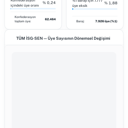
Konfederasyon
%1 barajı için 7.777
% 0,24
% 1,88
içindeki üye oranı
üye eksik
Konfederasyon
62.464
toplam üye:
Baraj:
7.926 üye (%1)
TÜM İSG-SEN — Üye Sayısının Dönemsel Değişimi