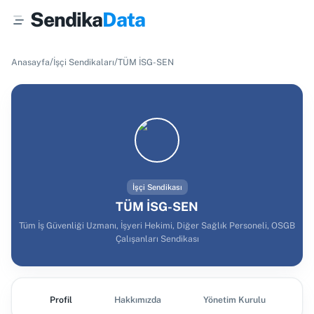
Sendika
Data
/
/
Anasayfa
İşçi Sendikaları
TÜM İSG-SEN
İşçi Sendikası
TÜM İSG-SEN
Tüm İş Güvenliği Uzmanı, İşyeri Hekimi, Diğer Sağlık Personeli, OSGB
Çalışanları Sendikası
Profil
Hakkımızda
Yönetim Kurulu
Ş