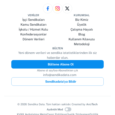
VERILER
KURUMSAL
İşçi Sendikaları
Biz Kimiz
Kamu Sendikaları
Üyelik
İşkolu / Hizmet Kolu
Çalışma Hayatı
Konfederasyonlar
Blog
Dönem Verileri
Kullanım Kılavuzu
Metodoloji
BÜLTEN
Yeni dönem verileri ve sendika istatistiklerinden ilk siz
haberdar olun.
Bültene Abone Ol
Abone ol sayfası
·
Abonelikten çık
info@sendikadata.com
Sendikadata'ya Bildir
©
2026
Sendika Data. Tüm hakları saklıdır. Created by
ArciTech
Aydınlık Mod
KVKK Aydınlatma Metni
Çerez Politikası
Üyelik Sözleşmesi
Gizlilik