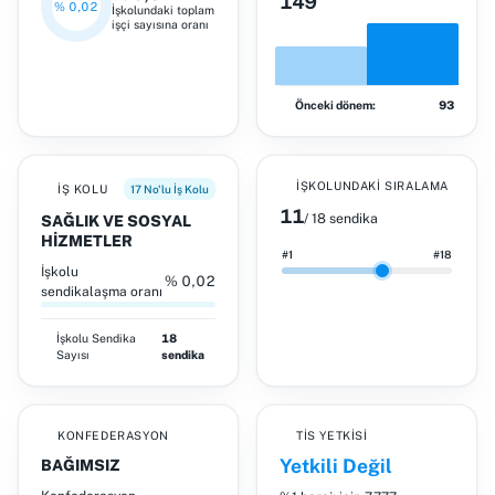
149
% 0,02
İşkolundaki toplam
işçi sayısına oranı
Önceki dönem:
93
İŞKOLUNDAKI SIRALAMA
İŞ KOLU
17 No'lu İş Kolu
11
/ 18 sendika
SAĞLIK VE SOSYAL
HİZMETLER
#1
#18
İşkolu
% 0,02
sendikalaşma oranı
İşkolu
Sendika
18
Sayısı
sendika
KONFEDERASYON
TİS YETKISI
Yetkili Değil
BAĞIMSIZ