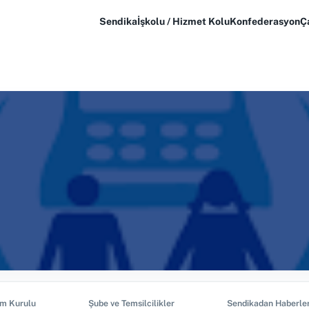
Sendika
İşkolu / Hizmet Kolu
Konfederasyon
Ç
im Kurulu
Şube ve Temsilcilikler
Sendikadan Haberle