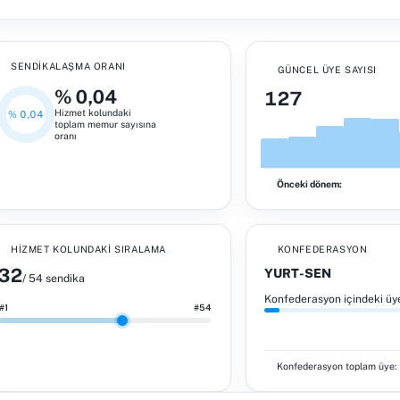
SENDIKALAŞMA ORANI
GÜNCEL ÜYE SAYISI
% 0,04
127
Hizmet kolundaki
% 0,04
toplam memur sayısına
oranı
Önceki dönem:
HIZMET KOLUNDAKI SIRALAMA
KONFEDERASYON
32
YURT-SEN
/ 54 sendika
Konfederasyon içindeki üy
#1
#54
Konfederasyon toplam üye: