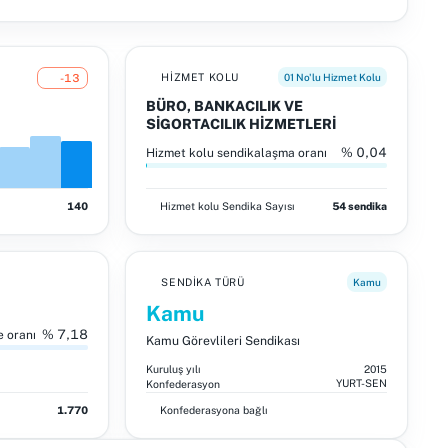
HIZMET KOLU
01 No'lu Hizmet Kolu
-13
BÜRO, BANKACILIK VE
SİGORTACILIK HİZMETLERİ
% 0,04
Hizmet kolu sendikalaşma oranı
140
Hizmet kolu
Sendika Sayısı
54 sendika
SENDIKA TÜRÜ
Kamu
Kamu
% 7,18
e oranı
Kamu Görevlileri Sendikası
Kuruluş yılı
2015
YURT-SEN
Konfederasyon
1.770
Konfederasyona bağlı