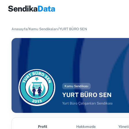
Sendika
Data
/
/
Anasayfa
Kamu Sendikaları
YURT BÜRO SEN
Kamu Sendikası
YURT BÜRO SEN
Yurt Büro Çalışanları Sendikası
Profil
Hakkımızda
Yönet