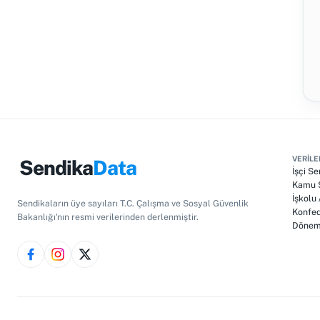
VERILE
Sendika
Data
İşçi Se
Kamu S
İşkolu
Sendikaların üye sayıları T.C. Çalışma ve Sosyal Güvenlik
Konfed
Bakanlığı'nın resmi verilerinden derlenmiştir.
Dönem 