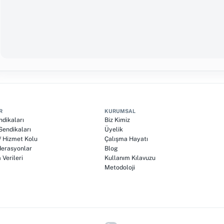
R
KURUMSAL
ndikaları
Biz Kimiz
endikaları
Üyelik
 / Hizmet Kolu
Çalışma Hayatı
erasyonlar
Blog
Verileri
Kullanım Kılavuzu
Metodoloji