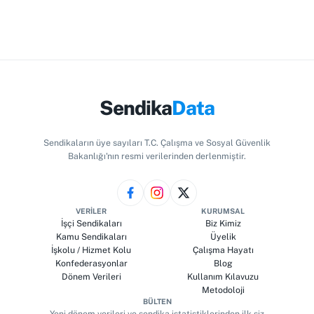
Sendika
Data
Sendikaların üye sayıları T.C. Çalışma ve Sosyal Güvenlik
Bakanlığı'nın resmi verilerinden derlenmiştir.
VERILER
KURUMSAL
İşçi Sendikaları
Biz Kimiz
Kamu Sendikaları
Üyelik
İşkolu / Hizmet Kolu
Çalışma Hayatı
Konfederasyonlar
Blog
Dönem Verileri
Kullanım Kılavuzu
Metodoloji
BÜLTEN
Yeni dönem verileri ve sendika istatistiklerinden ilk siz