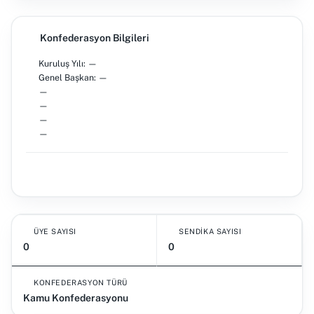
Konfederasyon Bilgileri
Kuruluş Yılı: —
Genel Başkan: —
—
—
—
—
ÜYE SAYISI
SENDIKA SAYISI
0
0
KONFEDERASYON TÜRÜ
Kamu Konfederasyonu