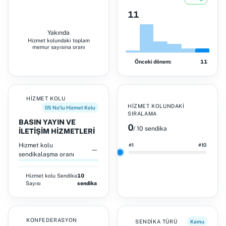
11
Yakında
Hizmet kolundaki toplam
memur sayısına oranı
Önceki dönem:
11
HIZMET KOLU
HIZMET KOLUNDAKI
05 No'lu Hizmet Kolu
SIRALAMA
BASIN YAYIN VE
0
/ 10 sendika
İLETİŞİM HİZMETLERİ
Hizmet kolu
#1
#10
—
sendikalaşma oranı
Hizmet kolu
Sendika
10
Sayısı
sendika
KONFEDERASYON
SENDIKA TÜRÜ
Kamu