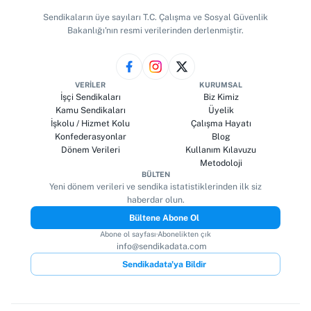
Sendikaların üye sayıları T.C. Çalışma ve Sosyal Güvenlik
Bakanlığı'nın resmi verilerinden derlenmiştir.
VERILER
KURUMSAL
İşçi Sendikaları
Biz Kimiz
Kamu Sendikaları
Üyelik
İşkolu / Hizmet Kolu
Çalışma Hayatı
Konfederasyonlar
Blog
Dönem Verileri
Kullanım Kılavuzu
Metodoloji
BÜLTEN
Yeni dönem verileri ve sendika istatistiklerinden ilk siz
haberdar olun.
Bültene Abone Ol
Abone ol sayfası
·
Abonelikten çık
info@sendikadata.com
Sendikadata'ya Bildir