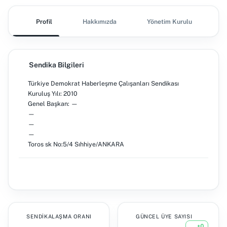
Profil
Hakkımızda
Yönetim Kurulu
Ş
Sendika Bilgileri
Türkiye Demokrat Haberleşme Çalışanları Sendikası
Kuruluş Yılı: 2010
Genel Başkan: —
—
—
—
Toros sk No:5/4 Sıhhiye/ANKARA
SENDIKALAŞMA ORANI
GÜNCEL ÜYE SAYISI
+0