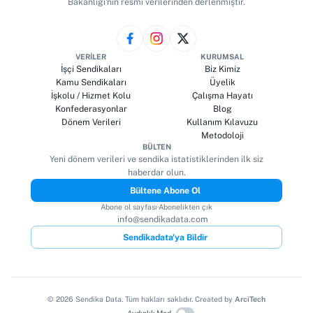
Bakanlığı'nın resmi verilerinden derlenmiştir.
VERILER
KURUMSAL
İşçi Sendikaları
Biz Kimiz
Kamu Sendikaları
Üyelik
İşkolu / Hizmet Kolu
Çalışma Hayatı
Konfederasyonlar
Blog
Dönem Verileri
Kullanım Kılavuzu
Metodoloji
BÜLTEN
Yeni dönem verileri ve sendika istatistiklerinden ilk siz
haberdar olun.
Bültene Abone Ol
Abone ol sayfası
·
Abonelikten çık
info@sendikadata.com
Sendikadata'ya Bildir
©
2026
Sendika Data. Tüm hakları saklıdır. Created by
ArciTech
Aydınlık Mod