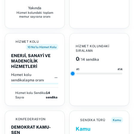
Yakında
Hizmet kolundaki toplam
memur sayısına oranı
HIZMET KOLU
HIZMET KOLUNDAKI
10 No'lu Hizmet Kolu
SIRALAMA
ENERJİ, SANAYİ VE
0
/ 14 sendika
MADENCİLİK
HİZMETLERİ
#1
#14
Hizmet kolu
—
sendikalaşma oranı
Hizmet kolu
Sendika
14
Sayısı
sendika
KONFEDERASYON
SENDIKA TÜRÜ
Kamu
DEMOKRAT KAMU-
Kamu
SEN