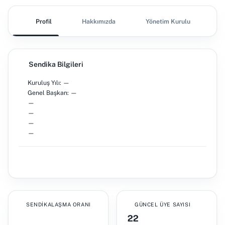
Profil
Hakkımızda
Yönetim Kurulu
Ş
Sendika Bilgileri
Kuruluş Yılı: —
Genel Başkan: —
—
—
—
—
SENDIKALAŞMA ORANI
GÜNCEL ÜYE SAYISI
22