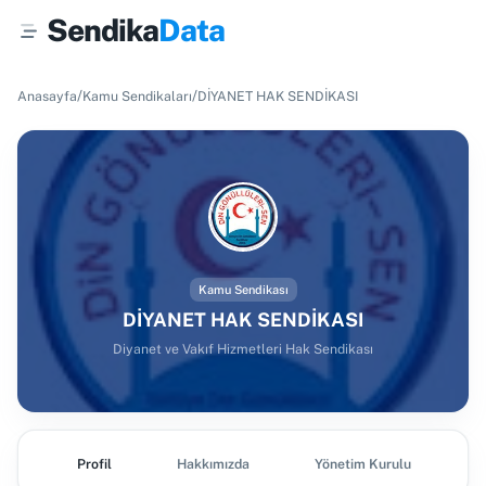
Sendika
Data
/
/
Anasayfa
Kamu Sendikaları
DİYANET HAK SENDİKASI
Kamu Sendikası
DİYANET HAK SENDİKASI
Diyanet ve Vakıf Hizmetleri Hak Sendikası
Profil
Hakkımızda
Yönetim Kurulu
Ş