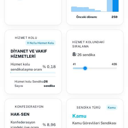
Önceki dönem:
259
HIZMET KOLU
HIZMET KOLUNDAKI
11 No'lu Hizmet Kolu
SIRALAMA
DİYANET VE VAKIF
8
/ 26 sendika
HİZMETLERİ
Hizmet kolu
#1
#26
% 0,18
sendikalaşma oranı
Hizmet kolu
Sendika
26
Sayısı
sendika
KONFEDERASYON
SENDIKA TÜRÜ
Kamu
HAK-SEN
Kamu
Konfederasyon
Kamu Görevlileri Sendikası
% 8,96
içindeki üye oranı