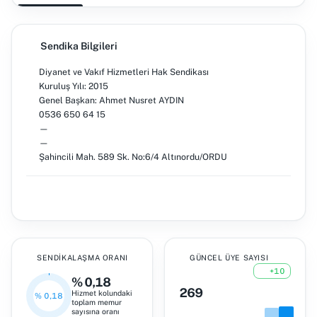
Sendika Bilgileri
Diyanet ve Vakıf Hizmetleri Hak Sendikası
Kuruluş Yılı: 2015
Genel Başkan: Ahmet Nusret AYDIN
0536 650 64 15
—
—
Şahincili Mah. 589 Sk. No:6/4 Altınordu/ORDU
SENDIKALAŞMA ORANI
GÜNCEL ÜYE SAYISI
+10
% 0,18
269
Hizmet kolundaki
% 0,18
toplam memur
sayısına oranı