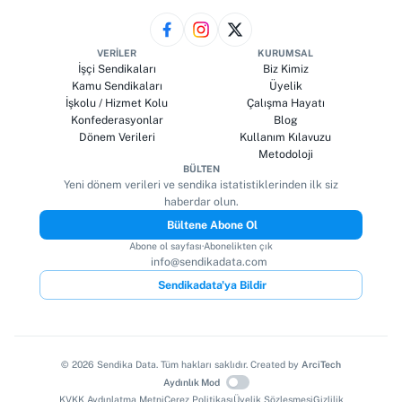
VERILER
KURUMSAL
İşçi Sendikaları
Biz Kimiz
Kamu Sendikaları
Üyelik
İşkolu / Hizmet Kolu
Çalışma Hayatı
Konfederasyonlar
Blog
Dönem Verileri
Kullanım Kılavuzu
Metodoloji
BÜLTEN
Yeni dönem verileri ve sendika istatistiklerinden ilk siz
haberdar olun.
Bültene Abone Ol
Abone ol sayfası
·
Abonelikten çık
info@sendikadata.com
Sendikadata'ya Bildir
©
2026
Sendika Data. Tüm hakları saklıdır. Created by
ArciTech
Aydınlık Mod
KVKK Aydınlatma Metni
Çerez Politikası
Üyelik Sözleşmesi
Gizlilik