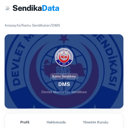
Sendika
Data
/
/
Anasayfa
Kamu Sendikaları
DMS
Kamu Sendikası
DMS
Devlet Memurları Sendikası
Profil
Hakkımızda
Yönetim Kurulu
Ş