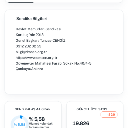
Sendika Bilgileri
Devlet Memurları Sendikası
Kuruluş Yılı: 2013
Genel Başkan: Tuncay CENGİZ
0312 232 02 53
bilgi@dmsen.org.tr
https://www.dmsen.org.tr
Güvenevler Mahallesi Farabi Sokak No:40/4-5
Çankaya/Ankara
SENDIKALAŞMA ORANI
GÜNCEL ÜYE SAYISI
-829
% 5,58
19.826
Hizmet kolundaki
% 5,58
toplam memur