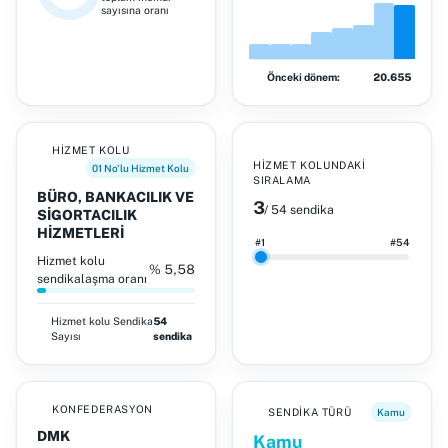
sayısına oranı
Önceki dönem:
20.655
HIZMET KOLU
HIZMET KOLUNDAKI
01 No'lu Hizmet Kolu
SIRALAMA
BÜRO, BANKACILIK VE
3
/ 54 sendika
SİGORTACILIK
HİZMETLERİ
#1
#54
Hizmet kolu
% 5,58
sendikalaşma oranı
Hizmet kolu
Sendika
54
Sayısı
sendika
KONFEDERASYON
SENDIKA TÜRÜ
Kamu
DMK
Kamu