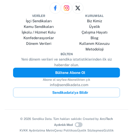
VERILER
KURUMSAL
İşçi Sendikaları
Biz Kimiz
Kamu Sendikaları
Üyelik
İşkolu / Hizmet Kolu
Çalışma Hayatı
Konfederasyonlar
Blog
Dönem Verileri
Kullanım Kılavuzu
Metodoloji
BÜLTEN
Yeni dönem verileri ve sendika istatistiklerinden ilk siz
haberdar olun.
Bültene Abone Ol
Abone ol sayfası
·
Abonelikten çık
info@sendikadata.com
Sendikadata'ya Bildir
©
2026
Sendika Data. Tüm hakları saklıdır. Created by
ArciTech
Aydınlık Mod
KVKK Aydınlatma Metni
Çerez Politikası
Üyelik Sözleşmesi
Gizlilik