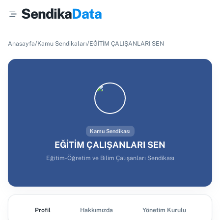
Sendika
Data
/
/
Anasayfa
Kamu Sendikaları
EĞİTİM ÇALIŞANLARI SEN
Kamu Sendikası
EĞİTİM ÇALIŞANLARI SEN
Eğitim-Öğretim ve Bilim Çalışanları Sendikası
Profil
Hakkımızda
Yönetim Kurulu
Ş