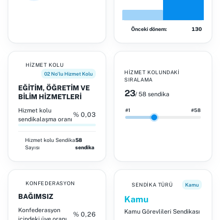
Önceki dönem:
130
HIZMET KOLU
HIZMET KOLUNDAKI
02 No'lu Hizmet Kolu
SIRALAMA
EĞİTİM, ÖĞRETİM VE
23
/ 58 sendika
BİLİM HİZMETLERİ
Hizmet kolu
#1
#58
% 0,03
sendikalaşma oranı
Hizmet kolu
Sendika
58
Sayısı
sendika
KONFEDERASYON
SENDIKA TÜRÜ
Kamu
BAĞIMSIZ
Kamu
Konfederasyon
Kamu Görevlileri Sendikası
% 0,26
içindeki üye oranı