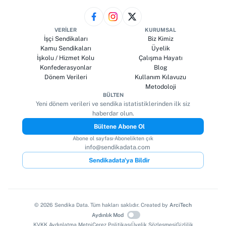
VERILER
KURUMSAL
İşçi Sendikaları
Biz Kimiz
Kamu Sendikaları
Üyelik
İşkolu / Hizmet Kolu
Çalışma Hayatı
Konfederasyonlar
Blog
Dönem Verileri
Kullanım Kılavuzu
Metodoloji
BÜLTEN
Yeni dönem verileri ve sendika istatistiklerinden ilk siz
haberdar olun.
Bültene Abone Ol
Abone ol sayfası
·
Abonelikten çık
info@sendikadata.com
Sendikadata'ya Bildir
©
2026
Sendika Data. Tüm hakları saklıdır. Created by
ArciTech
Aydınlık Mod
KVKK Aydınlatma Metni
Çerez Politikası
Üyelik Sözleşmesi
Gizlilik