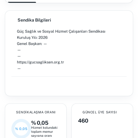
Sendika Bilgileri
Güç Sağlık ve Sosyal Hizmet Çalışanları Sendikası
Kuruluş Yılı: 2026
Genel Başkan: —
—
—
https://gucsagliksen.org.tr
—
SENDIKALAŞMA ORANI
GÜNCEL ÜYE SAYISI
460
% 0,05
Hizmet kolundaki
% 0,05
toplam memur
sayısına oranı