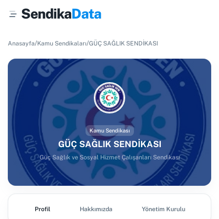
Sendika
Data
/
/
Anasayfa
Kamu Sendikaları
GÜÇ SAĞLIK SENDİKASI
Kamu Sendikası
GÜÇ SAĞLIK SENDİKASI
Güç Sağlık ve Sosyal Hizmet Çalışanları Sendikası
Profil
Hakkımızda
Yönetim Kurulu
Ş