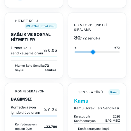
HIZMET KOLU
HIZMET KOLUNDAKI
03 No'lu Hizmet Kolu
SIRALAMA
SAĞLIK VE SOSYAL
30
/ 72 sendika
HİZMETLER
Hizmet kolu
#1
#72
% 0,05
sendikalaşma oranı
Hizmet kolu
Sendika
72
Sayısı
sendika
KONFEDERASYON
SENDIKA TÜRÜ
Kamu
BAĞIMSIZ
Kamu
Konfederasyon
Kamu Görevlileri Sendikası
% 0,34
içindeki üye oranı
Kuruluş yılı
2026
BAĞIMSIZ
Konfederasyon
Konfederasyon
133.780
toplam üye:
Konfederasyona bağlı