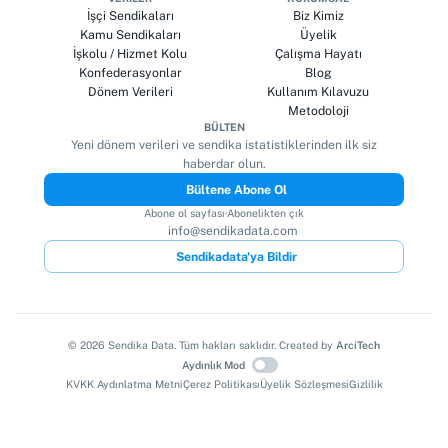
İşçi Sendikaları
Biz Kimiz
Kamu Sendikaları
Üyelik
İşkolu / Hizmet Kolu
Çalışma Hayatı
Konfederasyonlar
Blog
Dönem Verileri
Kullanım Kılavuzu
Metodoloji
BÜLTEN
Yeni dönem verileri ve sendika istatistiklerinden ilk siz
haberdar olun.
Bültene Abone Ol
Abone ol sayfası
·
Abonelikten çık
info@sendikadata.com
Sendikadata'ya Bildir
©
2026
Sendika Data. Tüm hakları saklıdır. Created by
ArciTech
Aydınlık Mod
KVKK Aydınlatma Metni
Çerez Politikası
Üyelik Sözleşmesi
Gizlilik