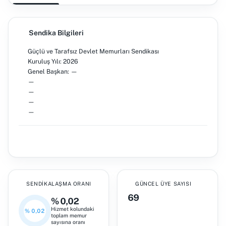
Sendika Bilgileri
Güçlü ve Tarafsız Devlet Memurları Sendikası
Kuruluş Yılı: 2026
Genel Başkan: —
—
—
—
—
SENDIKALAŞMA ORANI
GÜNCEL ÜYE SAYISI
69
% 0,02
Hizmet kolundaki
% 0,02
toplam memur
sayısına oranı