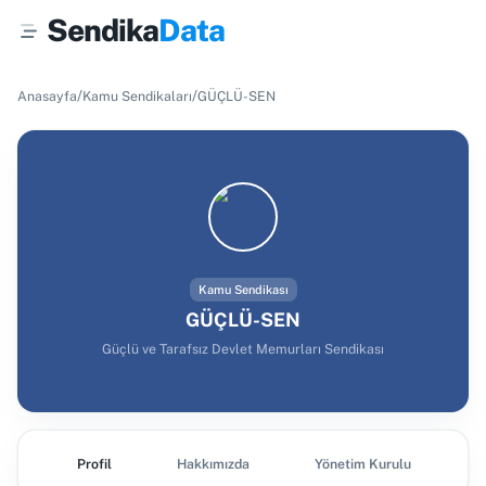
Sendika
Data
/
/
Anasayfa
Kamu Sendikaları
GÜÇLÜ-SEN
Kamu Sendikası
GÜÇLÜ-SEN
Güçlü ve Tarafsız Devlet Memurları Sendikası
Profil
Hakkımızda
Yönetim Kurulu
Ş