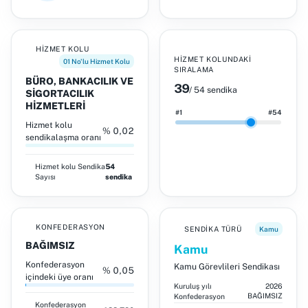
HIZMET KOLU
HIZMET KOLUNDAKI
01 No'lu Hizmet Kolu
SIRALAMA
BÜRO, BANKACILIK VE
39
/ 54 sendika
SİGORTACILIK
HİZMETLERİ
#1
#54
Hizmet kolu
% 0,02
sendikalaşma oranı
Hizmet kolu
Sendika
54
Sayısı
sendika
KONFEDERASYON
SENDIKA TÜRÜ
Kamu
BAĞIMSIZ
Kamu
Konfederasyon
Kamu Görevlileri Sendikası
% 0,05
içindeki üye oranı
Kuruluş yılı
2026
BAĞIMSIZ
Konfederasyon
Konfederasyon