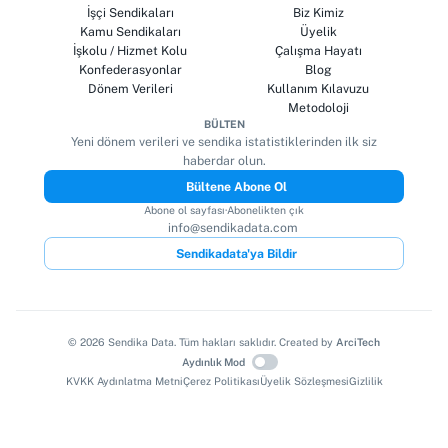
İşçi Sendikaları
Biz Kimiz
Kamu Sendikaları
Üyelik
İşkolu / Hizmet Kolu
Çalışma Hayatı
Konfederasyonlar
Blog
Dönem Verileri
Kullanım Kılavuzu
Metodoloji
BÜLTEN
Yeni dönem verileri ve sendika istatistiklerinden ilk siz
haberdar olun.
Bültene Abone Ol
Abone ol sayfası
·
Abonelikten çık
info@sendikadata.com
Sendikadata'ya Bildir
©
2026
Sendika Data. Tüm hakları saklıdır. Created by
ArciTech
Aydınlık Mod
KVKK Aydınlatma Metni
Çerez Politikası
Üyelik Sözleşmesi
Gizlilik