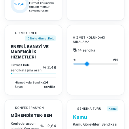
Hizmet kolundaki
% 2,48
toplam memur
sayısına oranı
HIZMET KOLU
HIZMET KOLUNDAKI
10 No'lu Hizmet Kolu
SIRALAMA
ENERJİ, SANAYİ VE
5
/ 14 sendika
MADENCİLİK
HİZMETLERİ
#1
#14
Hizmet kolu
% 2,48
sendikalaşma oranı
Hizmet kolu
Sendika
14
Sayısı
sendika
KONFEDERASYON
SENDIKA TÜRÜ
Kamu
MÜHENDİS TEK-SEN
Kamu
Konfederasyon
Kamu Görevlileri Sendikası
% 12,64
içindeki üye oranı