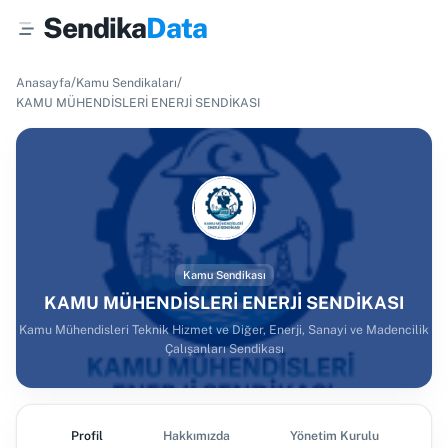
Sendika
Data
/
/
Anasayfa
Kamu Sendikaları
KAMU MÜHENDİSLERİ ENERJİ SENDİKASI
Kamu Sendikası
KAMU MÜHENDİSLERİ ENERJİ SENDİKASI
Kamu Mühendisleri Teknik Hizmet ve Diğer, Enerji, Sanayi ve Madencilik
Çalışanları Sendikası
Profil
Hakkımızda
Yönetim Kurulu
Ş