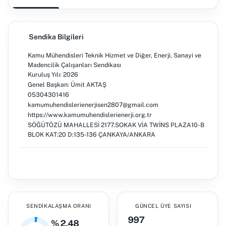
Sendika Bilgileri
Kamu Mühendisleri Teknik Hizmet ve Diğer, Enerji, Sanayi ve
Madencilik Çalışanları Sendikası
Kuruluş Yılı: 2026
Genel Başkan: Ümit AKTAŞ
05304301416
kamumuhendislerienerjisen2807@gmail.com
https://www.kamumuhendislerienerji.org.tr
SÖĞÜTÖZÜ MAHALLESİ 2177.SOKAK VİA TWİNS PLAZA10-B
BLOK KAT:20 D:135-136 ÇANKAYA/ANKARA
SENDIKALAŞMA ORANI
GÜNCEL ÜYE SAYISI
997
% 2,48