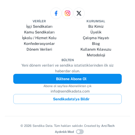
VERILER
KURUMSAL
İşçi Sendikaları
Biz Kimiz
Kamu Sendikaları
Üyelik
İşkolu / Hizmet Kolu
Çalışma Hayatı
Konfederasyonlar
Blog
Dönem Verileri
Kullanım Kılavuzu
Metodoloji
BÜLTEN
Yeni dönem verileri ve sendika istatistiklerinden ilk siz
haberdar olun.
Bültene Abone Ol
Abone ol sayfası
·
Abonelikten çık
info@sendikadata.com
Sendikadata'ya Bildir
©
2026
Sendika Data. Tüm hakları saklıdır. Created by
ArciTech
Aydınlık Mod