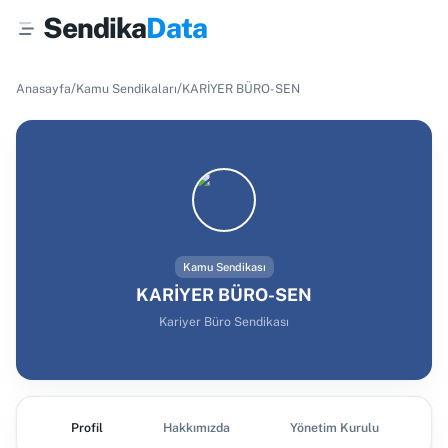
Sendika
Data
/
/
Anasayfa
Kamu Sendikaları
KARİYER BÜRO-SEN
Kamu Sendikası
KARİYER BÜRO-SEN
Kariyer Büro Sendikası
Profil
Hakkımızda
Yönetim Kurulu
Ş