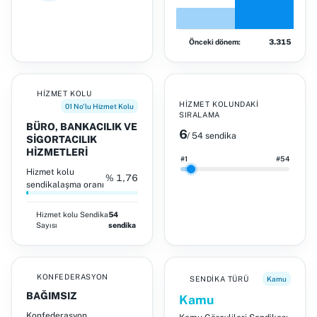
Önceki dönem:
3.315
HIZMET KOLU
HIZMET KOLUNDAKI
01 No'lu Hizmet Kolu
SIRALAMA
BÜRO, BANKACILIK VE
6
/ 54 sendika
SİGORTACILIK
HİZMETLERİ
#1
#54
Hizmet kolu
% 1,76
sendikalaşma oranı
Hizmet kolu
Sendika
54
Sayısı
sendika
KONFEDERASYON
SENDIKA TÜRÜ
Kamu
BAĞIMSIZ
Kamu
Konfederasyon