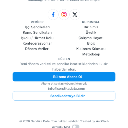
VERILER
KURUMSAL
İşçi Sendikaları
Biz Kimiz
Kamu Sendikaları
Üyelik
İşkolu / Hizmet Kolu
Çalışma Hayatı
Konfederasyonlar
Blog
Dönem Verileri
Kullanım Kılavuzu
Metodoloji
BÜLTEN
Yeni dönem verileri ve sendika istatistiklerinden ilk siz
haberdar olun.
Bültene Abone Ol
Abone ol sayfası
·
Abonelikten çık
info@sendikadata.com
Sendikadata'ya Bildir
©
2026
Sendika Data. Tüm hakları saklıdır. Created by
ArciTech
Aydınlık Mod