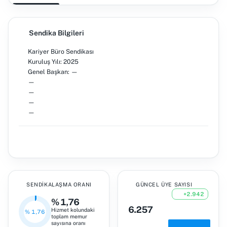
Sendika Bilgileri
Kariyer Büro Sendikası
Kuruluş Yılı: 2025
Genel Başkan: —
—
—
—
—
SENDIKALAŞMA ORANI
GÜNCEL ÜYE SAYISI
+2.942
% 1,76
6.257
Hizmet kolundaki
% 1,76
toplam memur
sayısına oranı