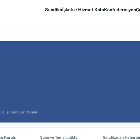
Sendika
İşkolu / Hizmet Kolu
Konfederasyon
Ç
Çalışanları Sendikası
im Kurulu
Şube ve Temsilcilikler
Sendikadan Haberle