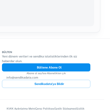
BÜLTEN
Yeni dönem verileri ve sendika istatistiklerinden ilk siz
haberdar olun.
Bültene Abone Ol
Abone ol sayfası
·
Abonelikten çık
info@sendikadata.com
Sendikadata'ya Bildir
KVKK Aydınlatma Metni
Çerez Politikası
Üyelik Sözleşmesi
Gizlilik