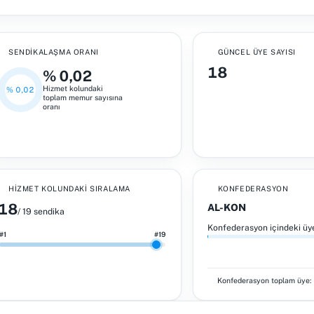
SENDIKALAŞMA ORANI
GÜNCEL ÜYE SAYISI
18
% 0,02
Hizmet kolundaki
% 0,02
toplam memur sayısına
oranı
HIZMET KOLUNDAKI SIRALAMA
KONFEDERASYON
18
AL-KON
/ 19 sendika
Konfederasyon içindeki üy
#1
#19
Konfederasyon toplam üye: