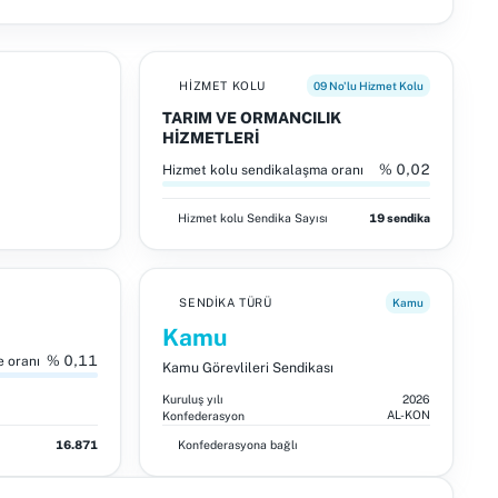
HIZMET KOLU
09 No'lu Hizmet Kolu
TARIM VE ORMANCILIK
HİZMETLERİ
% 0,02
Hizmet kolu sendikalaşma oranı
Hizmet kolu
Sendika Sayısı
19 sendika
SENDIKA TÜRÜ
Kamu
Kamu
% 0,11
e oranı
Kamu Görevlileri Sendikası
Kuruluş yılı
2026
AL-KON
Konfederasyon
16.871
Konfederasyona bağlı