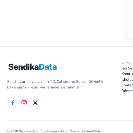
VERILE
Sendika
Data
İşçi Se
Kamu S
İşkolu
Sendikaların üye sayıları T.C. Çalışma ve Sosyal Güvenlik
Konfed
Bakanlığı'nın resmi verilerinden derlenmiştir.
Dönem 
©
2026
Sendika Data. Tüm hakları saklıdır. Created by
ArciTech