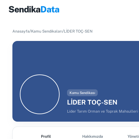
Sendika
Data
/
/
Anasayfa
Kamu Sendikaları
LİDER TOÇ-SEN
Kamu Sendikası
LİDER TOÇ-SEN
Lider Tarım Orman ve Toprak Mahsulleri 
Profil
Hakkımızda
Yönet