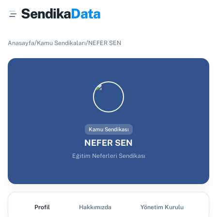
Sendika
Data
/
/
Anasayfa
Kamu Sendikaları
NEFER SEN
Kamu Sendikası
NEFER SEN
Eğitim Neferleri Sendikası
Profil
Hakkımızda
Yönetim Kurulu
Ş