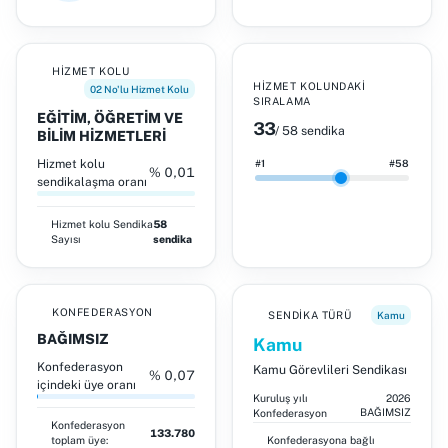
HIZMET KOLU
HIZMET KOLUNDAKI
02 No'lu Hizmet Kolu
SIRALAMA
EĞİTİM, ÖĞRETİM VE
33
/ 58 sendika
BİLİM HİZMETLERİ
Hizmet kolu
#1
#58
% 0,01
sendikalaşma oranı
Hizmet kolu
Sendika
58
Sayısı
sendika
KONFEDERASYON
SENDIKA TÜRÜ
Kamu
BAĞIMSIZ
Kamu
Konfederasyon
Kamu Görevlileri Sendikası
% 0,07
içindeki üye oranı
Kuruluş yılı
2026
BAĞIMSIZ
Konfederasyon
Konfederasyon
133.780
toplam üye:
Konfederasyona bağlı