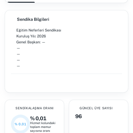
Sendika Bilgileri
Eğitim Neferleri Sendikası
Kuruluş Yılı: 2026
Genel Başkan: —
—
—
—
—
SENDIKALAŞMA ORANI
GÜNCEL ÜYE SAYISI
96
% 0,01
Hizmet kolundaki
% 0,01
toplam memur
sayısına oranı