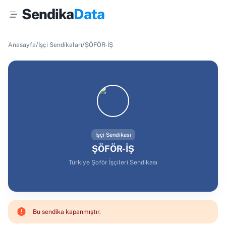
Sendika
Data
/
/
Anasayfa
İşçi Sendikaları
ŞÖFÖR-İŞ
İşçi Sendikası
ŞÖFÖR-İŞ
Türkiye Şoför İşçileri Sendikası
Bu sendika kapanmıştır.