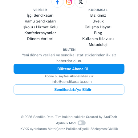
VERILER
KURUMSAL
İşçi Sendikaları
Biz Kimiz
Kamu Sendikaları
Üyelik
İşkolu / Hizmet Kolu
Çalışma Hayatı
Konfederasyonlar
Blog
Dönem Verileri
Kullanım Kılavuzu
Metodoloji
BÜLTEN
Yeni dönem verileri ve sendika istatistiklerinden ilk siz
haberdar olun.
Bültene Abone Ol
Abone ol sayfası
·
Abonelikten çık
info@sendikadata.com
Sendikadata'ya Bildir
©
2026
Sendika Data. Tüm hakları saklıdır. Created by
ArciTech
Aydınlık Mod
KVKK Aydınlatma Metni
Çerez Politikası
Üyelik Sözleşmesi
Gizlilik