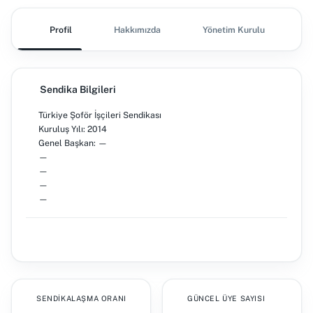
Profil
Hakkımızda
Yönetim Kurulu
Ş
Sendika Bilgileri
Türkiye Şoför İşçileri Sendikası
Kuruluş Yılı: 2014
Genel Başkan: —
—
—
—
—
SENDIKALAŞMA ORANI
GÜNCEL ÜYE SAYISI