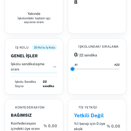
8
Yakında
İşkolundaki toplam işçi
sayısına oranı
İŞKOLUNDAKI SIRALAMA
İŞ KOLU
20 No'lu İş Kolu
0
/ 22 sendika
GENEL İŞLER
İşkolu sendikalaşma
#1
#22
—
oranı
İşkolu
Sendika
22
Sayısı
sendika
KONFEDERASYON
TİS YETKISI
Yetkili Değil
BAĞIMSIZ
Konfederasyon
%1 barajı için 0 üye
% 0,00
% 0,00
içindeki üye oranı
eksik