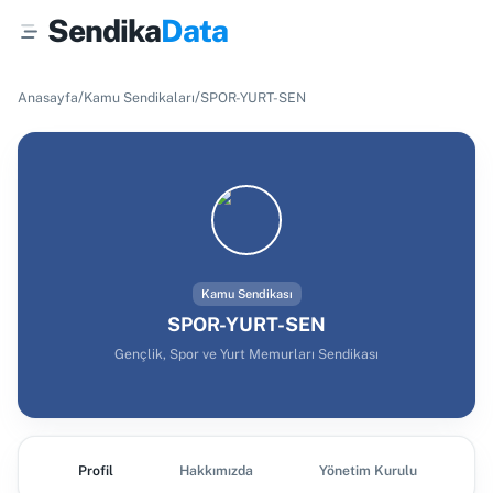
Sendika
Data
/
/
Anasayfa
Kamu Sendikaları
SPOR-YURT-SEN
Kamu Sendikası
SPOR-YURT-SEN
Gençlik, Spor ve Yurt Memurları Sendikası
Profil
Hakkımızda
Yönetim Kurulu
Ş