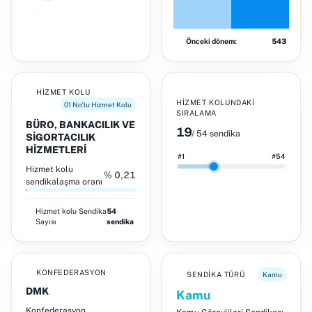
Önceki dönem:
543
HIZMET KOLU
HIZMET KOLUNDAKI
01 No'lu Hizmet Kolu
SIRALAMA
BÜRO, BANKACILIK VE
19
/ 54 sendika
SİGORTACILIK
HİZMETLERİ
#1
#54
Hizmet kolu
% 0,21
sendikalaşma oranı
Hizmet kolu
Sendika
54
Sayısı
sendika
KONFEDERASYON
SENDIKA TÜRÜ
Kamu
DMK
Kamu
Konfederasyon