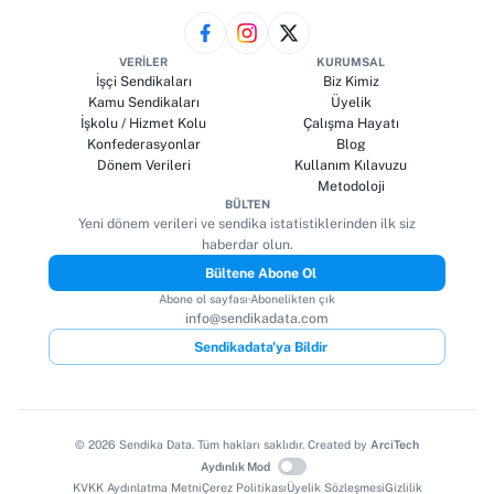
VERILER
KURUMSAL
İşçi Sendikaları
Biz Kimiz
Kamu Sendikaları
Üyelik
İşkolu / Hizmet Kolu
Çalışma Hayatı
Konfederasyonlar
Blog
Dönem Verileri
Kullanım Kılavuzu
Metodoloji
BÜLTEN
Yeni dönem verileri ve sendika istatistiklerinden ilk siz
haberdar olun.
Bültene Abone Ol
Abone ol sayfası
·
Abonelikten çık
info@sendikadata.com
Sendikadata'ya Bildir
©
2026
Sendika Data. Tüm hakları saklıdır. Created by
ArciTech
Aydınlık Mod
KVKK Aydınlatma Metni
Çerez Politikası
Üyelik Sözleşmesi
Gizlilik