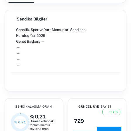
Sendika Bilgileri
Gençlik, Spor ve Yurt Memurları Sendikası
Kuruluş Yılı: 2025
Genel Başkan: —
—
—
—
—
SENDIKALAŞMA ORANI
GÜNCEL ÜYE SAYISI
+186
% 0,21
729
Hizmet kolundaki
% 0,21
toplam memur
sayısına oranı