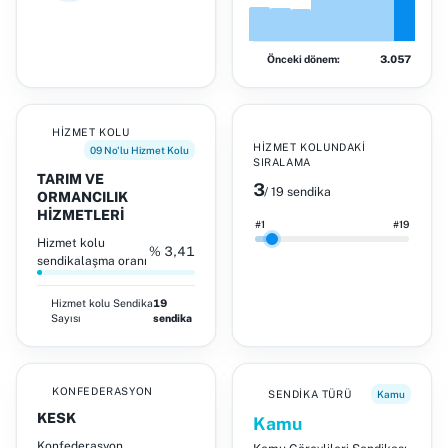
Önceki dönem:
3.057
HIZMET KOLU
HIZMET KOLUNDAKI
09 No'lu Hizmet Kolu
SIRALAMA
TARIM VE
3
/ 19 sendika
ORMANCILIK
HİZMETLERİ
#1
#19
Hizmet kolu
% 3,41
sendikalaşma oranı
Hizmet kolu
Sendika
19
Sayısı
sendika
KONFEDERASYON
SENDIKA TÜRÜ
Kamu
KESK
Kamu
Konfederasyon