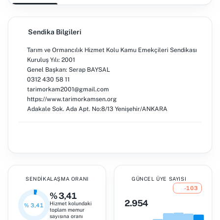
Sendika Bilgileri
Tarım ve Ormancılık Hizmet Kolu Kamu Emekçileri Sendikası
Kuruluş Yılı: 2001
Genel Başkan: Serap BAYSAL
0312 430 58 11
tarimorkam2001@gmail.com
https://www.tarimorkamsen.org
Adakale Sok. Ada Apt. No:8/13 Yenişehir/ANKARA
SENDIKALAŞMA ORANI
GÜNCEL ÜYE SAYISI
-103
% 3,41
2.954
Hizmet kolundaki
% 3,41
toplam memur
sayısına oranı