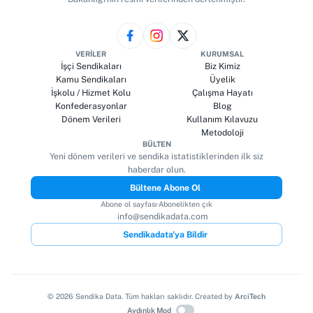
VERILER
KURUMSAL
İşçi Sendikaları
Biz Kimiz
Kamu Sendikaları
Üyelik
İşkolu / Hizmet Kolu
Çalışma Hayatı
Konfederasyonlar
Blog
Dönem Verileri
Kullanım Kılavuzu
Metodoloji
BÜLTEN
Yeni dönem verileri ve sendika istatistiklerinden ilk siz
haberdar olun.
Bültene Abone Ol
Abone ol sayfası
·
Abonelikten çık
info@sendikadata.com
Sendikadata'ya Bildir
©
2026
Sendika Data. Tüm hakları saklıdır. Created by
ArciTech
Aydınlık Mod