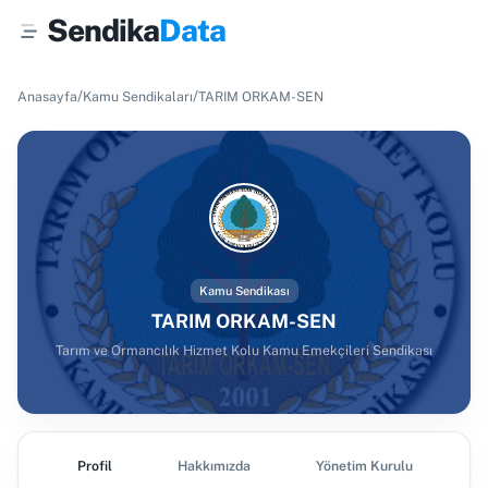
Sendika
Data
/
/
Anasayfa
Kamu Sendikaları
TARIM ORKAM-SEN
Kamu Sendikası
TARIM ORKAM-SEN
Tarım ve Ormancılık Hizmet Kolu Kamu Emekçileri Sendikası
Profil
Hakkımızda
Yönetim Kurulu
Ş