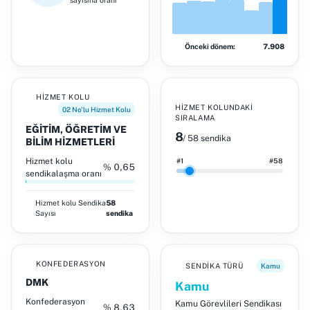
sayısına oranı
Önceki dönem:
7.908
HIZMET KOLU
HIZMET KOLUNDAKI
02 No'lu Hizmet Kolu
SIRALAMA
EĞİTİM, ÖĞRETİM VE
8
/ 58 sendika
BİLİM HİZMETLERİ
Hizmet kolu
#1
#58
% 0,65
sendikalaşma oranı
Hizmet kolu
Sendika
58
Sayısı
sendika
KONFEDERASYON
SENDIKA TÜRÜ
Kamu
DMK
Kamu
Konfederasyon
Kamu Görevlileri Sendikası
% 8,63