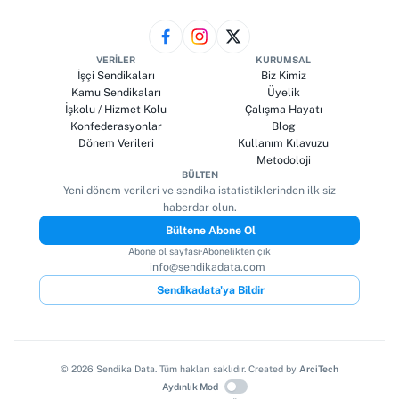
VERILER
KURUMSAL
İşçi Sendikaları
Biz Kimiz
Kamu Sendikaları
Üyelik
İşkolu / Hizmet Kolu
Çalışma Hayatı
Konfederasyonlar
Blog
Dönem Verileri
Kullanım Kılavuzu
Metodoloji
BÜLTEN
Yeni dönem verileri ve sendika istatistiklerinden ilk siz
haberdar olun.
Bültene Abone Ol
Abone ol sayfası
·
Abonelikten çık
info@sendikadata.com
Sendikadata'ya Bildir
©
2026
Sendika Data. Tüm hakları saklıdır. Created by
ArciTech
Aydınlık Mod