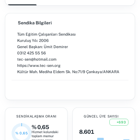
Sendika Bilgileri
Tüm Eğitim Çalışanları Sendikası
Kuruluş Yılı: 2006
Genel Başkan: Ümit Demirer
0312 425 55 56
tec-sen@hotmail.com
https://www.tec-sen.org
Kültür Mah. Mediha Eldem Sk. No:71/9 Çankaya/ANKARA
SENDIKALAŞMA ORANI
GÜNCEL ÜYE SAYISI
+693
% 0,65
8.601
Hizmet kolundaki
% 0,65
toplam memur