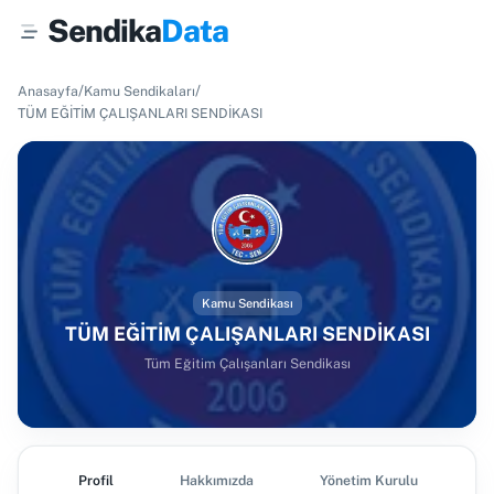
Sendika
Data
/
/
Anasayfa
Kamu Sendikaları
TÜM EĞİTİM ÇALIŞANLARI SENDİKASI
Kamu Sendikası
TÜM EĞİTİM ÇALIŞANLARI SENDİKASI
Tüm Eğitim Çalışanları Sendikası
Profil
Hakkımızda
Yönetim Kurulu
Ş