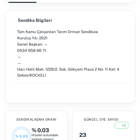
Sendika Bilgileri
Tüm Kamu Çalışanları Tarım Orman Sendikası
Kuruluş Yılı: 2021
Genel Başkan: —
0534 958 96 71
—
—
Hacı Halil Mah. 1229/2. Sok. Gökçem Plaza 2 No: 11 Kat: 4
Gebze/KOCAELİ
SENDIKALAŞMA ORANI
GÜNCEL ÜYE SAYISI
+5
% 0,03
23
Hizmet kolundaki
% 0,03
toplam memur