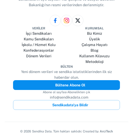
Bakanlığı'nın resmi verilerinden derlenmiştir.
VERILER
KURUMSAL
İşçi Sendikaları
Biz Kimiz
Kamu Sendikaları
Üyelik
İşkolu / Hizmet Kolu
Çalışma Hayatı
Konfederasyonlar
Blog
Dönem Verileri
Kullanım Kılavuzu
Metodoloji
BÜLTEN
Yeni dönem verileri ve sendika istatistiklerinden ilk siz
haberdar olun.
Bültene Abone Ol
Abone ol sayfası
·
Abonelikten çık
info@sendikadata.com
Sendikadata'ya Bildir
©
2026
Sendika Data. Tüm hakları saklıdır. Created by
ArciTech