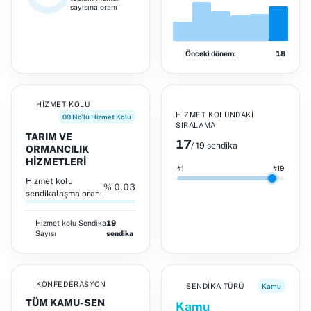
sayısına oranı
Önceki dönem:
18
HIZMET KOLU
HIZMET KOLUNDAKI
09 No'lu Hizmet Kolu
SIRALAMA
TARIM VE
17
/ 19 sendika
ORMANCILIK
HİZMETLERİ
#1
#19
Hizmet kolu
% 0,03
sendikalaşma oranı
Hizmet kolu
Sendika
19
Sayısı
sendika
KONFEDERASYON
SENDIKA TÜRÜ
Kamu
TÜM KAMU-SEN
Kamu