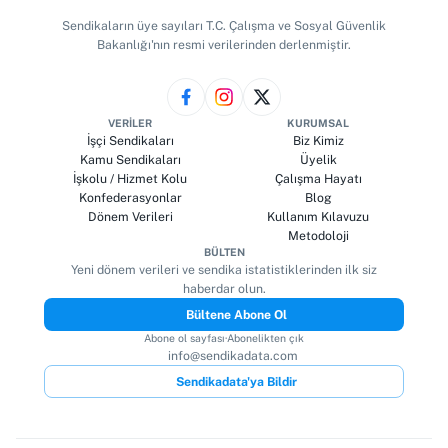
Sendikaların üye sayıları T.C. Çalışma ve Sosyal Güvenlik
Bakanlığı'nın resmi verilerinden derlenmiştir.
VERILER
KURUMSAL
İşçi Sendikaları
Biz Kimiz
Kamu Sendikaları
Üyelik
İşkolu / Hizmet Kolu
Çalışma Hayatı
Konfederasyonlar
Blog
Dönem Verileri
Kullanım Kılavuzu
Metodoloji
BÜLTEN
Yeni dönem verileri ve sendika istatistiklerinden ilk siz
haberdar olun.
Bültene Abone Ol
Abone ol sayfası
·
Abonelikten çık
info@sendikadata.com
Sendikadata'ya Bildir