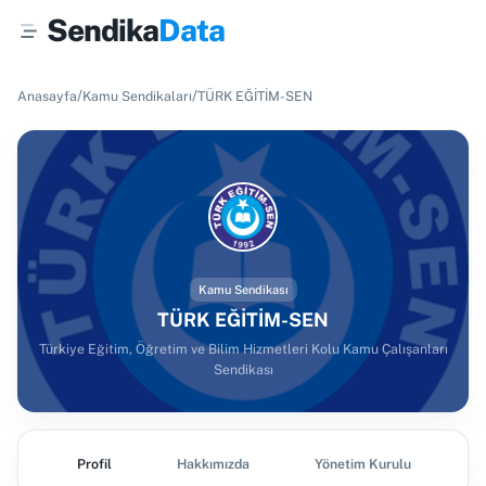
Sendika
Data
/
/
Anasayfa
Kamu Sendikaları
TÜRK EĞİTİM-SEN
Kamu Sendikası
TÜRK EĞİTİM-SEN
Türkiye Eğitim, Öğretim ve Bilim Hizmetleri Kolu Kamu Çalışanları
Sendikası
Profil
Hakkımızda
Yönetim Kurulu
Ş