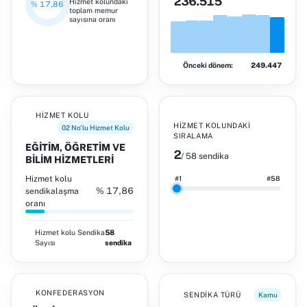
236.515
Hizmet kolundaki
% 17,86
toplam memur
sayısına oranı
Önceki dönem:
249.447
HIZMET KOLU
HIZMET KOLUNDAKI
02 No'lu Hizmet Kolu
SIRALAMA
EĞİTİM, ÖĞRETİM VE
2
/ 58 sendika
BİLİM HİZMETLERİ
Hizmet kolu
#1
#58
% 17,86
sendikalaşma
oranı
Hizmet kolu
Sendika
58
Sayısı
sendika
KONFEDERASYON
SENDIKA TÜRÜ
Kamu