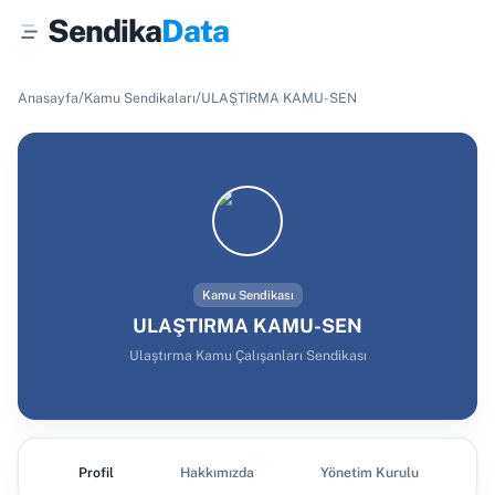
Sendika
Data
/
/
Anasayfa
Kamu Sendikaları
ULAŞTIRMA KAMU-SEN
Kamu Sendikası
ULAŞTIRMA KAMU-SEN
Ulaştırma Kamu Çalışanları Sendikası
Profil
Hakkımızda
Yönetim Kurulu
Ş