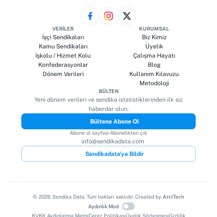
VERILER
KURUMSAL
İşçi Sendikaları
Biz Kimiz
Kamu Sendikaları
Üyelik
İşkolu / Hizmet Kolu
Çalışma Hayatı
Konfederasyonlar
Blog
Dönem Verileri
Kullanım Kılavuzu
Metodoloji
BÜLTEN
Yeni dönem verileri ve sendika istatistiklerinden ilk siz
haberdar olun.
Bültene Abone Ol
Abone ol sayfası
·
Abonelikten çık
info@sendikadata.com
Sendikadata'ya Bildir
©
2026
Sendika Data. Tüm hakları saklıdır. Created by
ArciTech
Aydınlık Mod
KVKK Aydınlatma Metni
Çerez Politikası
Üyelik Sözleşmesi
Gizlilik