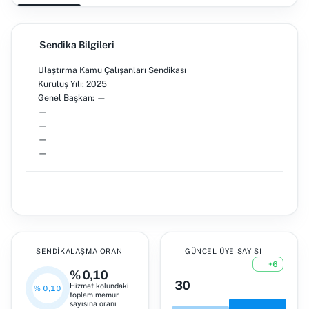
Sendika Bilgileri
Ulaştırma Kamu Çalışanları Sendikası
Kuruluş Yılı: 2025
Genel Başkan: —
—
—
—
—
SENDIKALAŞMA ORANI
GÜNCEL ÜYE SAYISI
+6
% 0,10
30
Hizmet kolundaki
% 0,10
toplam memur
sayısına oranı