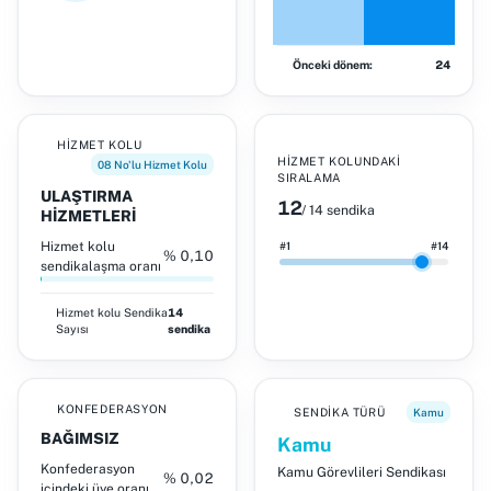
Önceki dönem:
24
HIZMET KOLU
HIZMET KOLUNDAKI
08 No'lu Hizmet Kolu
SIRALAMA
ULAŞTIRMA
12
/ 14 sendika
HİZMETLERİ
Hizmet kolu
#1
#14
% 0,10
sendikalaşma oranı
Hizmet kolu
Sendika
14
Sayısı
sendika
KONFEDERASYON
SENDIKA TÜRÜ
Kamu
BAĞIMSIZ
Kamu
Konfederasyon
Kamu Görevlileri Sendikası
% 0,02
içindeki üye oranı