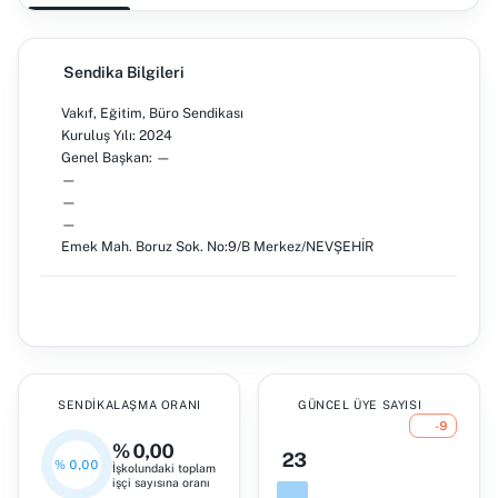
Sendika Bilgileri
Vakıf, Eğitim, Büro Sendikası
Kuruluş Yılı: 2024
Genel Başkan: —
—
—
—
Emek Mah. Boruz Sok. No:9/B Merkez/NEVŞEHİR
SENDIKALAŞMA ORANI
GÜNCEL ÜYE SAYISI
-9
% 0,00
23
% 0,00
İşkolundaki toplam
işçi sayısına oranı