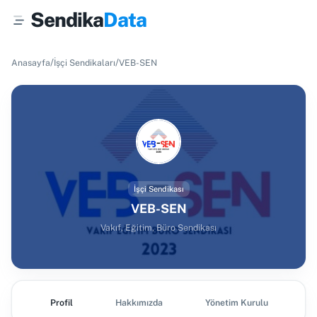
Sendika
Data
/
/
Anasayfa
İşçi Sendikaları
VEB-SEN
İşçi Sendikası
VEB-SEN
Vakıf, Eğitim, Büro Sendikası
Profil
Hakkımızda
Yönetim Kurulu
Ş