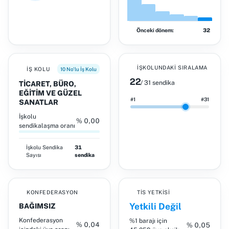
Önceki dönem:
32
İŞKOLUNDAKI SIRALAMA
İŞ KOLU
10 No'lu İş Kolu
22
/ 31 sendika
TİCARET, BÜRO,
EĞİTİM VE GÜZEL
#1
#31
SANATLAR
İşkolu
% 0,00
sendikalaşma oranı
İşkolu
Sendika
31
Sayısı
sendika
KONFEDERASYON
TİS YETKISI
Yetkili Değil
BAĞIMSIZ
Konfederasyon
%1 barajı için
% 0,04
% 0,05