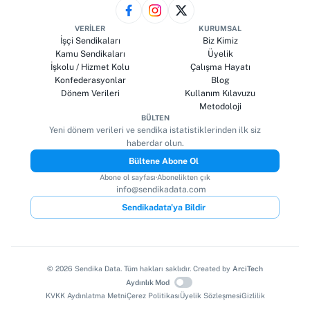
VERILER
KURUMSAL
İşçi Sendikaları
Biz Kimiz
Kamu Sendikaları
Üyelik
İşkolu / Hizmet Kolu
Çalışma Hayatı
Konfederasyonlar
Blog
Dönem Verileri
Kullanım Kılavuzu
Metodoloji
BÜLTEN
Yeni dönem verileri ve sendika istatistiklerinden ilk siz
haberdar olun.
Bültene Abone Ol
Abone ol sayfası
·
Abonelikten çık
info@sendikadata.com
Sendikadata'ya Bildir
©
2026
Sendika Data. Tüm hakları saklıdır. Created by
ArciTech
Aydınlık Mod
KVKK Aydınlatma Metni
Çerez Politikası
Üyelik Sözleşmesi
Gizlilik