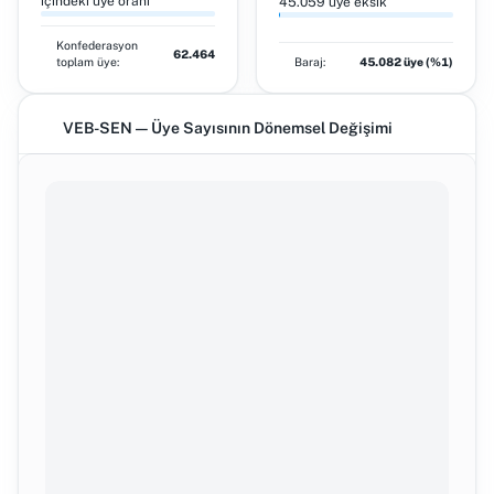
içindeki üye oranı
45.059 üye eksik
Konfederasyon
62.464
toplam üye:
Baraj:
45.082 üye (%1)
VEB-SEN — Üye Sayısının Dönemsel Değişimi